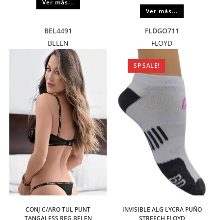
Ver más...
Ver más...
BEL4491
FLDGO711
BELEN
FLOYD
SP SALE!
CONJ C/ARO TUL PUNT
INVISIBLE ALG LYCRA PUÑO
TANGALESS REG BELEN
STREECH FLOYD