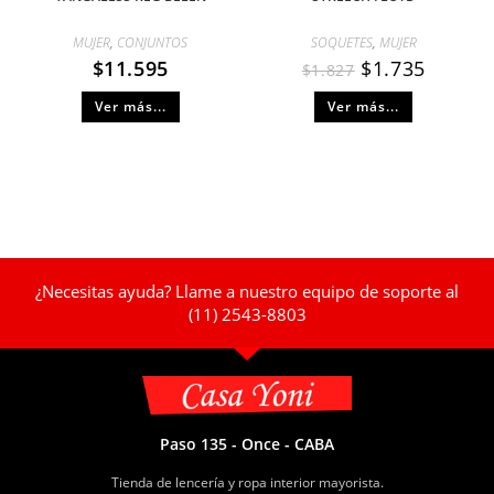
MUJER
,
CONJUNTOS
SOQUETES
,
MUJER
$
11.595
$
1.735
$
1.827
Ver más...
Ver más...
¿Necesitas ayuda? Llame a nuestro equipo de soporte al
(11) 2543-8803
Paso 135 - Once - CABA
Tienda de lencería y ropa interior mayorista.