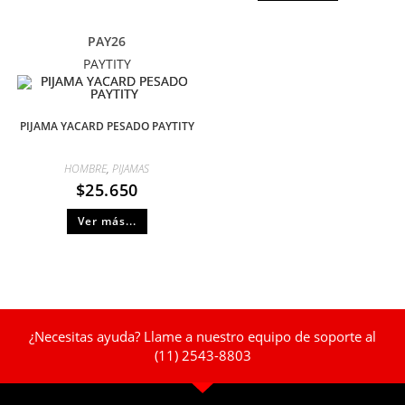
PAY26
PAYTITY
PIJAMA YACARD PESADO PAYTITY
HOMBRE
,
PIJAMAS
$
25.650
Ver más...
¿Necesitas ayuda? Llame a nuestro equipo de soporte al
(11) 2543-8803