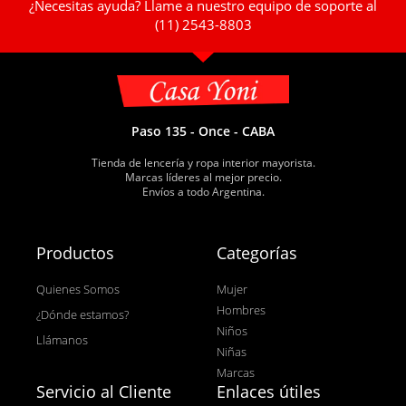
¿Necesitas ayuda? Llame a nuestro equipo de soporte al
(11) 2543-8803
Paso 135 - Once - CABA
Tienda de lencería y ropa interior mayorista.
Marcas líderes al mejor precio.
Envíos a todo Argentina.
Productos
Categorías
Quienes Somos
Mujer
Hombres
¿Dónde estamos?
Niños
Llámanos
Niñas
Marcas
Servicio al Cliente
Enlaces útiles