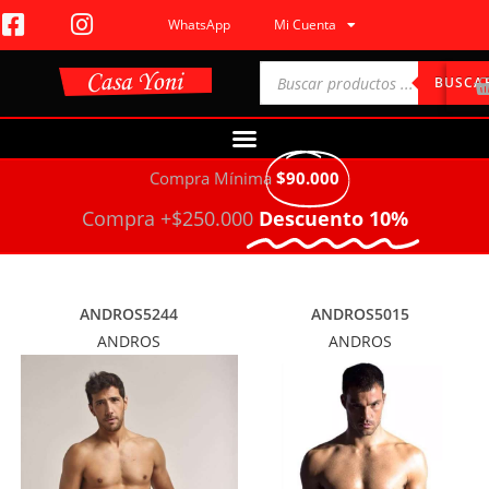
WhatsApp
Mi Cuenta
BUSCA
Compra Mínima
$90.000
Compra +$250.000
Descuento 10%
ANDROS5244
ANDROS5015
ANDROS
ANDROS