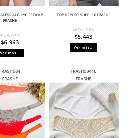
LALESS ALG LYC ESTAMP
TOP DEPORT SUPPLEX FRASHE
FRASHE
MUJER
,
TOPS
MUJER
,
PACKS
$
5.443
$
6.963
Ver más...
Ver más...
FRASH584
FRASH5041E
FRASHE
FRASHE