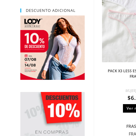
DESCUENTO ADICIONAL
PACK X3 LESS E
FR
MUJER
$
6
Ver 
FRA
FR