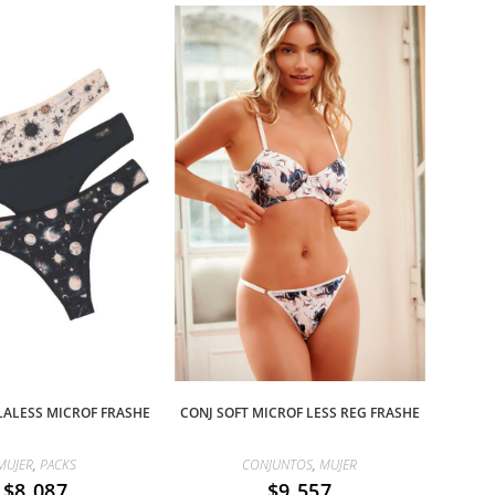
LALESS MICROF FRASHE
CONJ SOFT MICROF LESS REG FRASHE
MUJER
,
PACKS
CONJUNTOS
,
MUJER
$
8.087
$
9.557