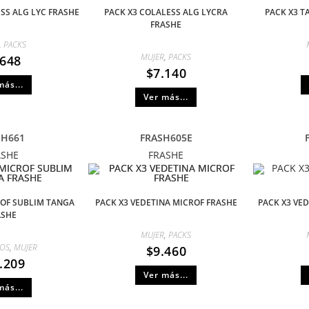
SS ALG LYC FRASHE
PACK X3 COLALESS ALG LYCRA
PACK X3 
FRASHE
,
PACKS
MUJER
,
PACKS
.648
$
7.140
más...
Ver más...
SH661
FRASH605E
ASHE
FRASHE
OF SUBLIM TANGA
PACK X3 VEDETINA MICROF FRASHE
PACK X3 VE
ASHE
MUJER
,
PACKS
OS
,
MUJER
$
9.460
.209
Ver más...
más...