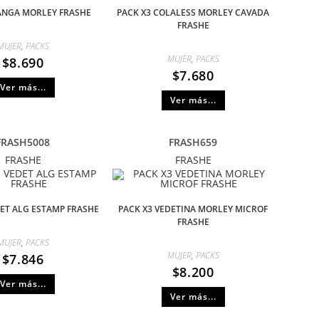
TANGA MORLEY FRASHE
PACK X3 COLALESS MORLEY CAVADA
FRASHE
MUJER
,
PACKS
MUJER
,
PACKS
$
8.690
$
7.680
Ver más...
Ver más...
FRASH5008
FRASH659
FRASHE
FRASHE
DET ALG ESTAMP FRASHE
PACK X3 VEDETINA MORLEY MICROF
FRASHE
MUJER
,
PACKS
MUJER
,
PACKS
$
7.846
$
8.200
Ver más...
Ver más...