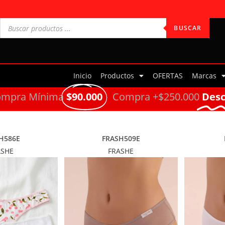
BUSCAR
Inicio
Productos
OFERTAS
Marcas
ompra Mínima
$90.000
Compra +$250.000
Des
H586E
FRASH509E
ASHE
FRASHE