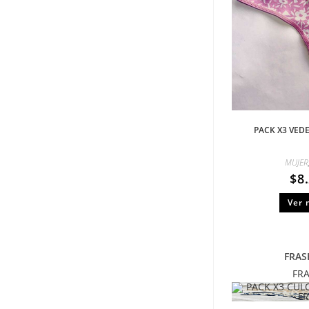
PACK X3 VED
MUJER
$
8
Ver 
FRAS
FR