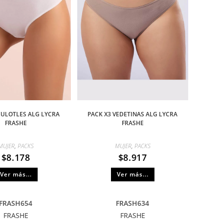
CULOTLES ALG LYCRA
PACK X3 VEDETINAS ALG LYCRA
FRASHE
FRASHE
MUJER
,
PACKS
MUJER
,
PACKS
$
8.178
$
8.917
Ver más...
Ver más...
FRASH654
FRASH634
FRASHE
FRASHE