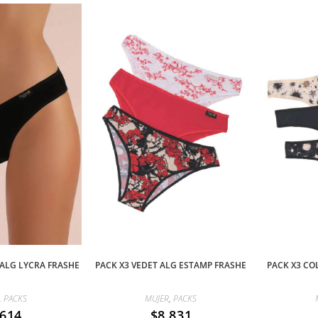
 ALG LYCRA FRASHE
PACK X3 VEDET ALG ESTAMP FRASHE
PACK X3 CO
,
PACKS
MUJER
,
PACKS
.614
$
8.831