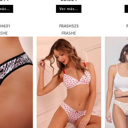
más...
Ver más...
SH631
FRASH523
ASHE
FRASHE