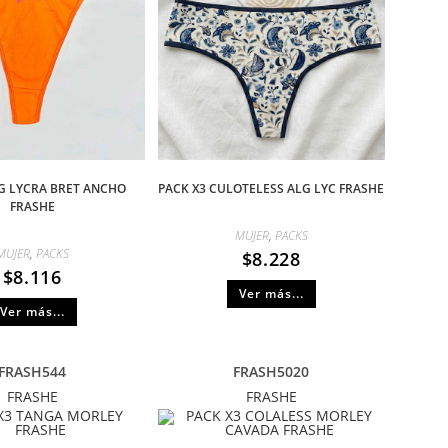
G LYCRA BRET ANCHO
PACK X3 CULOTELESS ALG LYC FRASHE
FRASHE
MUJER
,
PACKS
MUJER
,
PACKS
$
8.228
$
8.116
Ver más...
Ver más...
FRASH544
FRASH5020
FRASHE
FRASHE