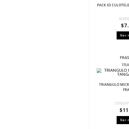
PACK X3 CULOTELE
MUJER
$
7
Ver 
FRA
FR
TRIANGULO MICR
FR
CONJUNT
$
11
Ver 