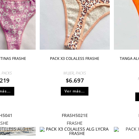
ETINAS FRASHE
PACK X3 COLALESS FRASHE
TANGA AL
,
PACKS
MUJER
,
PACKS
.219
$
6.697
más...
Ver más...
H5041
FRASH5021E
ASHE
FRASHE