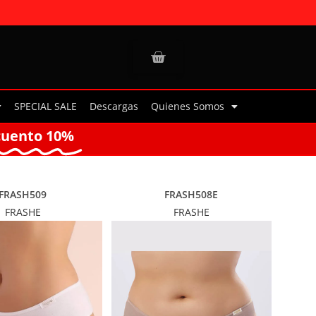
SPECIAL SALE
Descargas
Quienes Somos
cuento 10%
FRASH509
FRASH508E
FRASHE
FRASHE