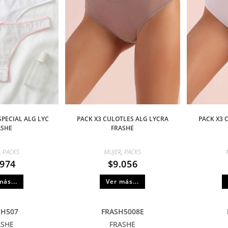
SPECIAL ALG LYC
PACK X3 CULOTLES ALG LYCRA
PACK X3 
ASHE
FRASHE
,
PACKS
MUJER
,
PACKS
.974
$
9.056
más...
Ver más...
SH507
FRASH5008E
ASHE
FRASHE