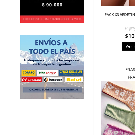
PACK X3 VEDETI
MUJER
$
10
Ver 
FRA
FR