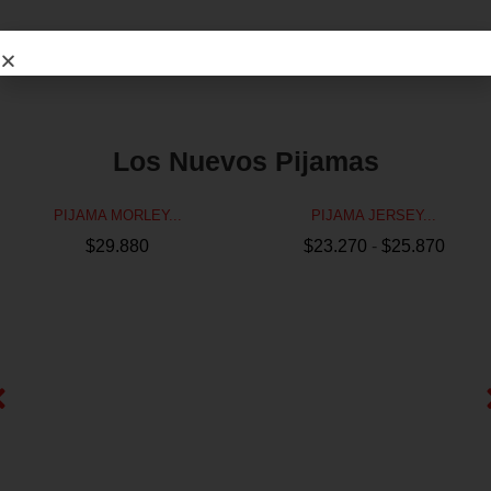
Los Nuevos Pijamas
PIJAMA MORLEY...
PIJAMA JERSEY...
$
29.880
$
23.270
-
$
25.870