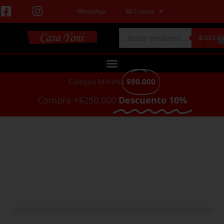
WhatsApp
Mi Cuenta
BUSCA
Compra Mínima
$90.000
Compra +$250.000
Descuento 10%