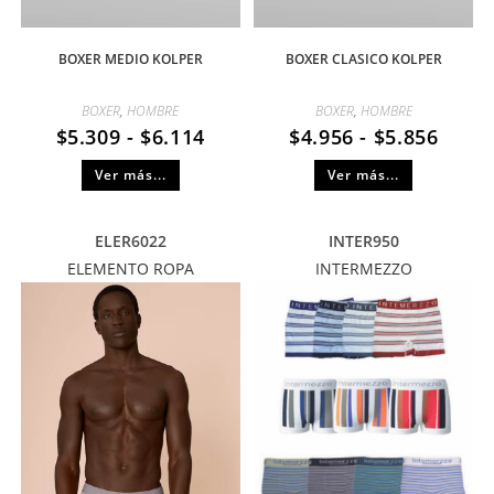
BOXER MEDIO KOLPER
BOXER CLASICO KOLPER
BOXER
,
HOMBRE
BOXER
,
HOMBRE
$
5.309
-
$
6.114
$
4.956
-
$
5.856
Ver más...
Ver más...
ELER6022
INTER950
ELEMENTO ROPA
INTERMEZZO