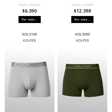
BOXER
,
HOMBRE
BOXER
,
HOMBRE
$
6.390
$
12.398
Ver más...
Ver más...
KOL3100
KOL3000
KOLPER
KOLPER