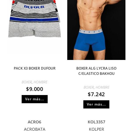
PACK X3 BOXER DUFOUR
BOXER ALG LYCRA LISO
C/ELASTICO BAKHOU
BOXER
,
HOMBRE
BOXER
,
HOMBRE
$
9.000
$
7.242
Ver más...
Ver más...
ACRO6
KOL3357
ACROBATA
KOLPER