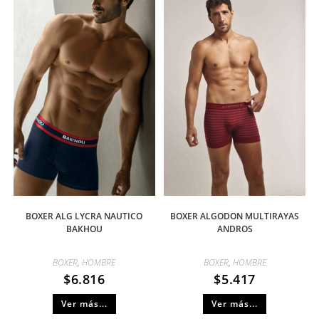
BOXER ALG LYCRA NAUTICO
BOXER ALGODON MULTIRAYAS
BAKHOU
ANDROS
BOXER
,
HOMBRE
BOXER
,
HOMBRE
$
6.816
$
5.417
Ver más...
Ver más...