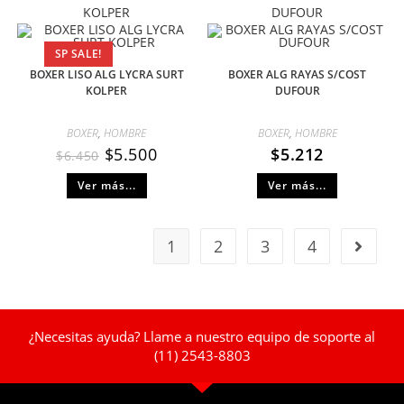
KOLPER
DUFOUR
SP SALE!
BOXER LISO ALG LYCRA SURT
BOXER ALG RAYAS S/COST
KOLPER
DUFOUR
BOXER
,
HOMBRE
BOXER
,
HOMBRE
$
5.500
$
5.212
$
6.450
Ver más...
Ver más...
1
2
3
4
¿Necesitas ayuda? Llame a nuestro equipo de soporte al
(11) 2543-8803