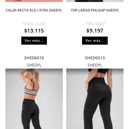
CALZA RECTA ALG LYCRA SHEDYL
TOP LARGO POLISAP SHEDYL
MUJER
,
CALZAS
TOPS
,
MUJER
$
13.115
$
9.197
Ver más...
Ver más...
SHED6516
SHED6513
SHEDYL
SHEDYL