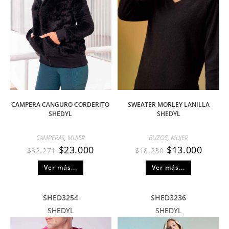
CAMPERA CANGURO CORDERITO
SWEATER MORLEY LANILLA
SHEDYL
SHEDYL
CAMPERAS
,
MUJER
BUZOS
,
MUJER
$
23.000
$
13.000
$
32.271
$
18.230
Ver más...
Ver más...
SHED3254
SHED3236
SHEDYL
SHEDYL