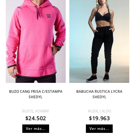
BUZO CANG FRISA C/ESTAMPA
BABUCHA RUSTICA LYCRA
SHEDYL
SHEDYL
BUZOS
,
HOMBRE
MUJER
,
CALZAS
$
24.502
$
19.963
Ver más...
Ver más...