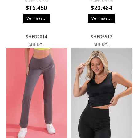
MUJER
,
CALZAS
MUJER
,
CALZAS
$
16.450
$
20.484
Ver más...
Ver más...
SHED2014
SHED6517
SHEDYL
SHEDYL