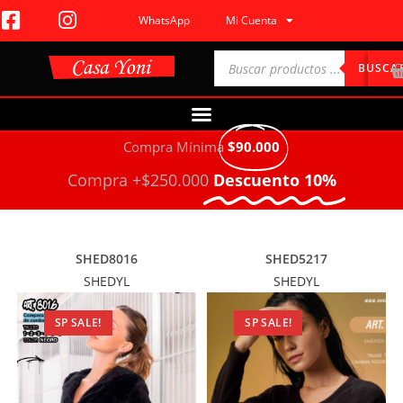
WhatsApp
Mi Cuenta
BUSCA
Compra Mínima
$90.000
Compra +$250.000
Descuento 10%
SHED8016
SHED5217
SHEDYL
SHEDYL
SP SALE!
SP SALE!