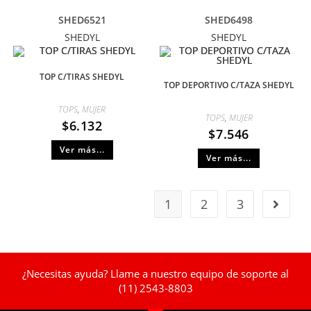
SHED6521
SHED6498
SHEDYL
SHEDYL
TOP C/TIRAS SHEDYL
TOP DEPORTIVO C/TAZA SHEDYL
TOPS
,
MUJER
TOPS
,
MUJER
$
6.132
$
7.546
Ver más...
Ver más...
1
2
3
¿Necesitas ayuda? Llame a nuestro equipo de soporte al
(11) 2543-8803