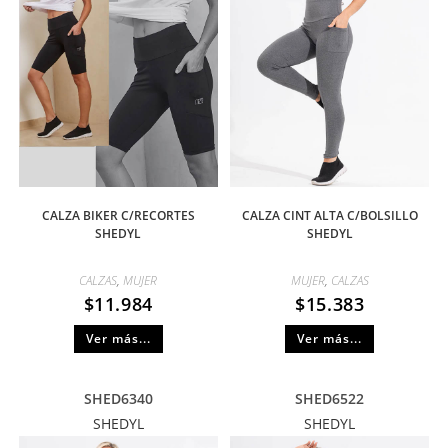
CALZA BIKER C/RECORTES
CALZA CINT ALTA C/BOLSILLO
SHEDYL
SHEDYL
CALZAS
,
MUJER
MUJER
,
CALZAS
$
11.984
$
15.383
Ver más...
Ver más...
SHED6340
SHED6522
SHEDYL
SHEDYL