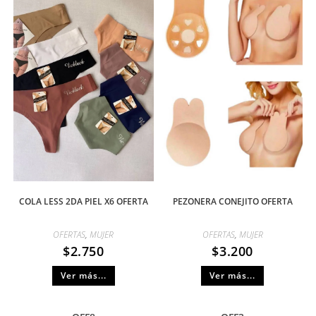
COLA LESS 2DA PIEL X6 OFERTA
PEZONERA CONEJITO OFERTA
OFERTAS
,
MUJER
OFERTAS
,
MUJER
$
2.750
$
3.200
Ver más...
Ver más...