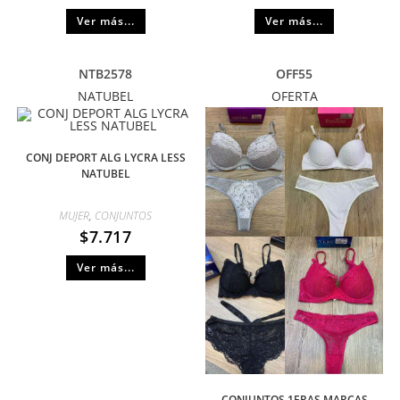
Ver más...
Ver más...
NTB2578
OFF55
NATUBEL
OFERTA
CONJ DEPORT ALG LYCRA LESS
NATUBEL
MUJER
,
CONJUNTOS
$
7.717
Ver más...
CONJUNTOS 1ERAS MARCAS