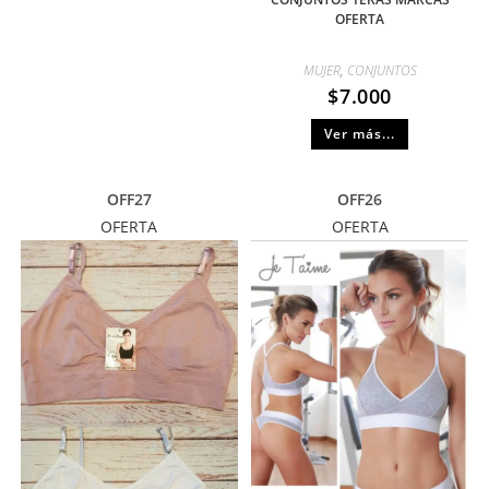
OFERTA
MUJER
,
CONJUNTOS
$
7.000
Ver más...
OFF27
OFF26
OFERTA
OFERTA