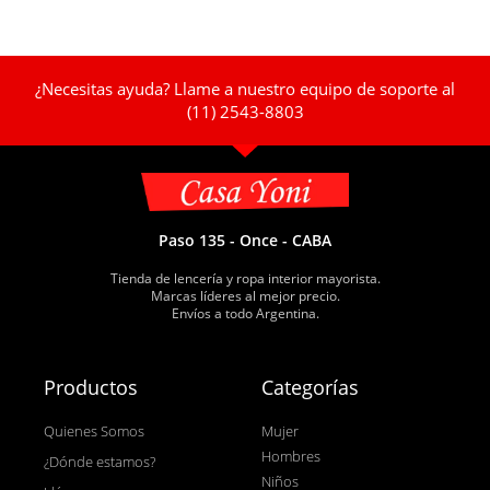
¿Necesitas ayuda? Llame a nuestro equipo de soporte al
(11) 2543-8803
Paso 135 - Once - CABA
Tienda de lencería y ropa interior mayorista.
Marcas líderes al mejor precio.
Envíos a todo Argentina.
Productos
Categorías
Quienes Somos
Mujer
Hombres
¿Dónde estamos?
Niños