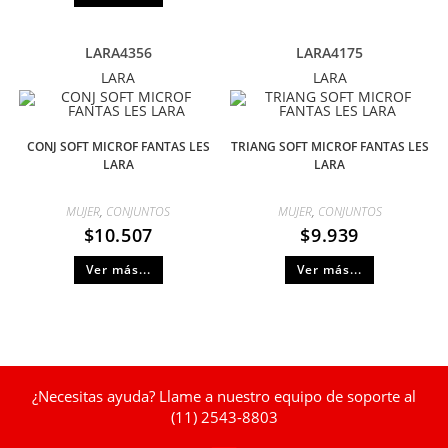
LARA4356
LARA4175
LARA
LARA
CONJ SOFT MICROF FANTAS LES
TRIANG SOFT MICROF FANTAS LES
LARA
LARA
MUJER
,
CONJUNTOS
MUJER
,
CONJUNTOS
$
10.507
$
9.939
Ver más...
Ver más...
¿Necesitas ayuda? Llame a nuestro equipo de soporte al
(11) 2543-8803