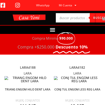
WhatsApp
Mi Cuenta
BUSCA
Compra Mínima
$90.000
Compra +$250.000
Descuento 10%
LARA4188
LARA4182
LARA
LARA
TRIANG ENGOM HILO DENT LARA
CONJ TUL ENGOM LESS REG LARA
MUJER
,
CONJUNTOS
MUJER
,
CONJUNTOS