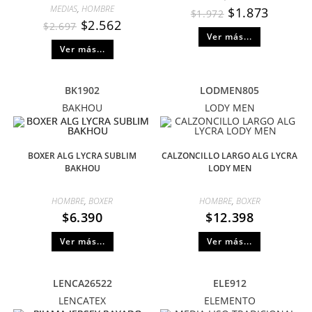
MEDIAS
,
HOMBRE
$
1.873
$
1.972
$
2.562
$
2.697
Ver más...
Ver más...
BK1902
LODMEN805
BAKHOU
LODY MEN
BOXER ALG LYCRA SUBLIM
CALZONCILLO LARGO ALG LYCRA
BAKHOU
LODY MEN
HOMBRE
,
BOXER
HOMBRE
,
BOXER
$
6.390
$
12.398
Ver más...
Ver más...
LENCA26522
ELE912
LENCATEX
ELEMENTO