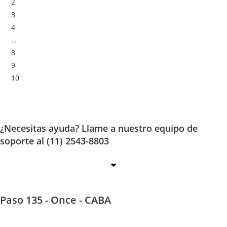
2
3
4
…
8
9
10
¿Necesitas ayuda? Llame a nuestro equipo de
soporte al (11) 2543-8803
Paso 135 - Once - CABA