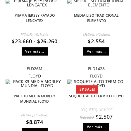
PIJAMA JERSEY RAYADO
MEDIA LISO TRADICIONAL
LENCATEX
ELEMENTO
PIJAMAS
,
HOMBRE
MEDIAS
,
HOMBRE
$
23.660
-
$
26.260
$
2.554
Ver más...
Ver más...
FLD26M
FLD1428
FLOYD
FLOYD
SP SALE!
PACK X3 MEDIA MORLEY
SOQUETE ALTO TERMICO FLOYD
MUNDIAL FLOYD
SOQUETES
,
HOMBRE
MEDIAS
,
HOMBRE
$
2.507
$
2.639
$
8.874
Ver más...