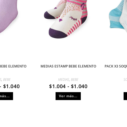
 BEBE ELEMENTO
MEDIAS ESTAMP BEBE ELEMENTO
PACK X3 SOQ
S
,
BEBE
MEDIAS
,
BEBE
S
-
$
1.040
$
1.004
-
$
1.040
más...
Ver más...