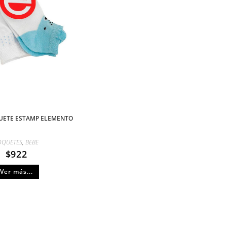
UETE ESTAMP ELEMENTO
OQUETES
,
BEBE
$
922
Ver más...