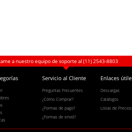
lame a nuestro equipo de soporte al (11) 2543-8803
egorías
Servicio al Cliente
Enlaces útile
er
Preguntas Frecuentes
Descargas
bres
¿Cómo Comprar?
Catálogos
os
¿Formas de pago?
Listas de Precios
as
¿Formas de envió?
cas