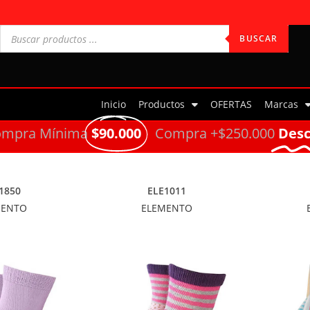
BUSCAR
Inicio
Productos
OFERTAS
Marcas
ompra Mínima
$90.000
Compra +$250.000
Des
1850
ELE1011
MENTO
ELEMENTO