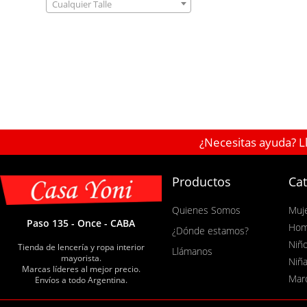
Cualquier Talle
¿Necesitas ayuda? L
Productos
Cat
Quienes Somos
Muj
Paso 135 - Once - CABA
Hom
¿Dónde estamos?
Niñ
Tienda de lencería y ropa interior
Llámanos
mayorista.
Niñ
Marcas líderes al mejor precio.
Mar
Envíos a todo Argentina.