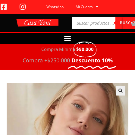
WhatsApp
Mi Cuenta
BUSCA
Compra Mínima
$90.000
Compra +$250.000
Descuento 10%
🔍