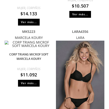
MUJER
,
CONJUNTOS
$
10.507
MUJER
,
CORPIÑOS
$
14.133
Ver más...
Ver más...
MK5223
LARA4356
MARCELA KOURY
LARA
CORP TRIANG MICROF SOFT
MARCELA KOURY
MUJER
,
CORPIÑOS
$
11.092
Ver más...