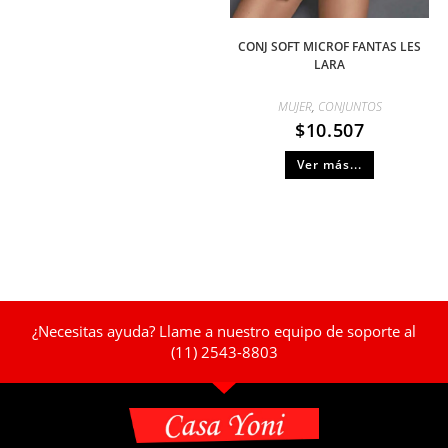
CONJ SOFT MICROF FANTAS LES
LARA
MUJER
,
CONJUNTOS
$
10.507
Ver más...
¿Necesitas ayuda? Llame a nuestro equipo de soporte al
(11) 2543-8803