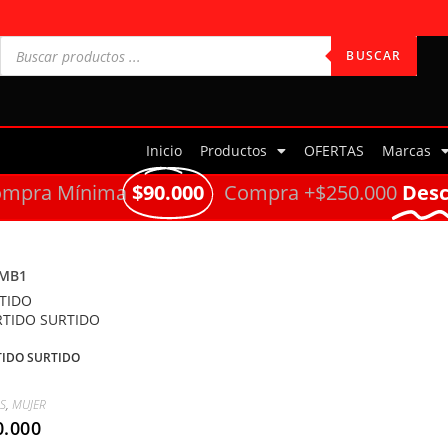
BUSCAR
Inicio
Productos
OFERTAS
Marcas
ompra Mínima
$90.000
Compra +$250.000
Des
MB1
TIDO
IDO SURTIDO
S
,
MUJER
0.000