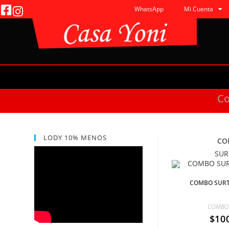
WhatsApp
Mi Cuenta
C
LODY 10% MENOS
CO
SUR
COMBO SURT
COMBO
$
10