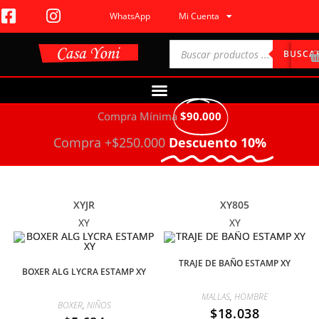
WhatsApp
Mi Cuenta
BUSCA
Compra Mínima
$90.000
Compra +$250.000
Descuento 10%
XYJR
XY805
XY
XY
TRAJE DE BAÑO ESTAMP XY
BOXER ALG LYCRA ESTAMP XY
MALLAS
,
HOMBRE
BOXER
,
NIÑOS
$
18.038