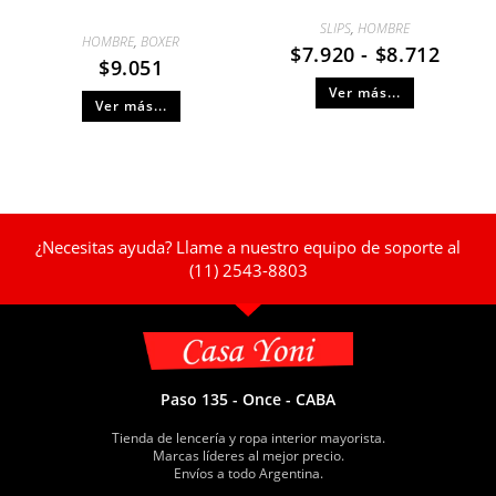
SLIPS
,
HOMBRE
HOMBRE
,
BOXER
$
7.920
-
$
8.712
$
9.051
Ver más...
Ver más...
¿Necesitas ayuda? Llame a nuestro equipo de soporte al
(11) 2543-8803
Paso 135 - Once - CABA
Tienda de lencería y ropa interior mayorista.
Marcas líderes al mejor precio.
Envíos a todo Argentina.