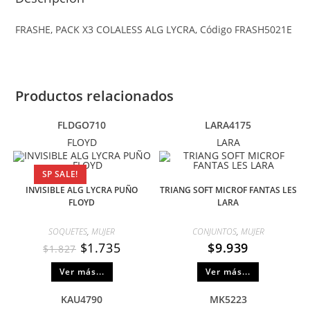
FRASHE, PACK X3 COLALESS ALG LYCRA, Código FRASH5021E
Productos relacionados
FLDGO710
LARA4175
FLOYD
LARA
SP SALE!
INVISIBLE ALG LYCRA PUÑO
TRIANG SOFT MICROF FANTAS LES
FLOYD
LARA
SOQUETES
,
MUJER
CONJUNTOS
,
MUJER
$
1.735
$
9.939
$
1.827
Ver más...
Ver más...
KAU4790
MK5223