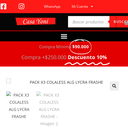
WhatsApp
Mi Cuenta
BUSCA
Compra Mínima
$90.000
Compra +$250.000
Descuento 10%
🔍