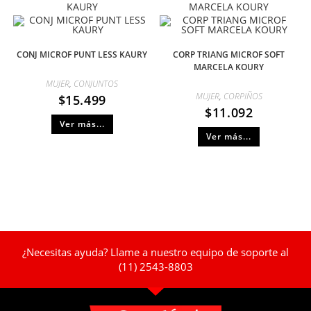
KAURY
MARCELA KOURY
CONJ MICROF PUNT LESS KAURY
CORP TRIANG MICROF SOFT
MARCELA KOURY
MUJER
,
CONJUNTOS
MUJER
,
CORPIÑOS
$
15.499
$
11.092
Ver más...
Ver más...
¿Necesitas ayuda? Llame a nuestro equipo de soporte al
(11) 2543-8803