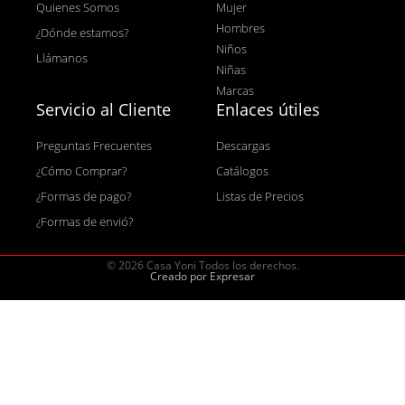
Quienes Somos
Mujer
Hombres
¿Dónde estamos?
Niños
Llámanos
Niñas
Marcas
Servicio al Cliente
Enlaces útiles
Preguntas Frecuentes
Descargas
¿Cómo Comprar?
Catálogos
¿Formas de pago?
Listas de Precios
¿Formas de envió?
© 2026 Casa Yoni Todos los derechos.
Creado por Expresar