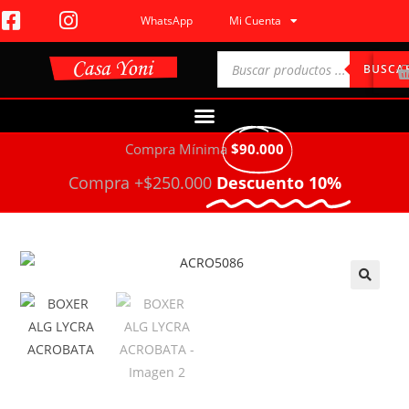
WhatsApp
Mi Cuenta
BUSCA
Compra Mínima
$90.000
Compra +$250.000
Descuento 10%
🔍