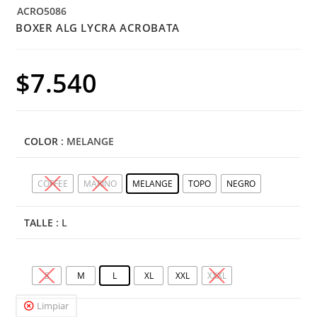
ACRO5086
BOXER ALG LYCRA ACROBATA
$
7.540
COLOR
: MELANGE
COFFEE
MARINO
MELANGE
TOPO
NEGRO
TALLE
: L
S
M
L
XL
XXL
XXXL
Limpiar