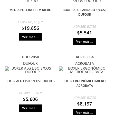
MEDIA POLERA TERM KIERO
BOXER ALG LABRADO S/COST
DUFOUR
CAMISETAS
,
MUJER
HOMBRE
,
BOXER
$
19.856
$
5.541
Ver más...
Ver más...
DUF12050
ACRO5034
DUFOUR
ACROBATA
BOXER ALG LISO S/COST DUFOUR
BOXER ERGONÓMICO MICROF
ACROBATA
HOMBRE
,
BOXER
HOMBRE
,
BOXER
$
5.606
$
8.197
Ver más...
Ver más...