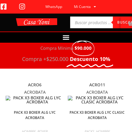
WhatsApp
Mi Cuenta
BUSCA
Compra Mínima
$90.000
Compra +$250.000
Descuento 10%
ACRO6
ACRO11
ACROBATA
ACROBATA
PACK X3 BOXER ALG LYC
PACK X3 BOXER ALG LYC CLASIC
ACROBATA
ACROBATA
HOMBRE
,
BOXER
PACKS
,
HOMBRE