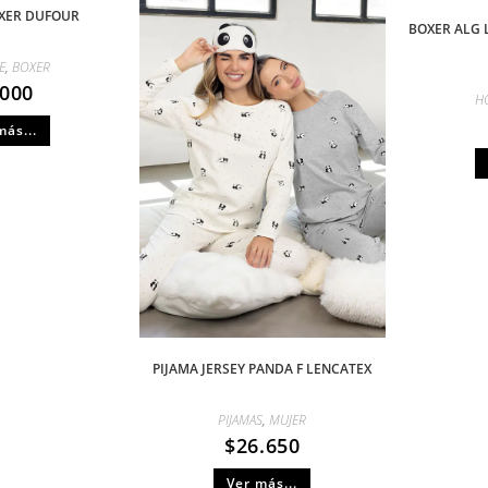
OXER DUFOUR
BOXER ALG 
E
,
BOXER
.000
H
más...
PIJAMA JERSEY PANDA F LENCATEX
PIJAMAS
,
MUJER
$
26.650
Ver más...