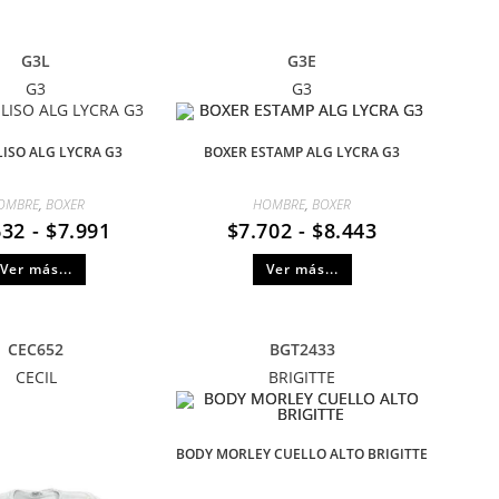
G3L
G3E
G3
G3
LISO ALG LYCRA G3
BOXER ESTAMP ALG LYCRA G3
OMBRE
,
BOXER
HOMBRE
,
BOXER
632
-
$
7.991
$
7.702
-
$
8.443
Ver más...
Ver más...
CEC652
BGT2433
CECIL
BRIGITTE
BODY MORLEY CUELLO ALTO BRIGITTE