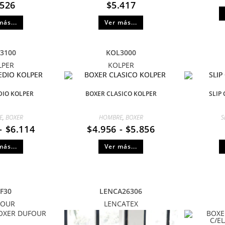
.526
$
5.417
más...
Ver más...
3100
KOL3000
LPER
KOLPER
DIO KOLPER
BOXER CLASICO KOLPER
SLIP
E
,
BOXER
HOMBRE
,
BOXER
S
-
$
6.114
$
4.956
-
$
5.856
más...
Ver más...
F30
LENCA26306
FOUR
LENCATEX