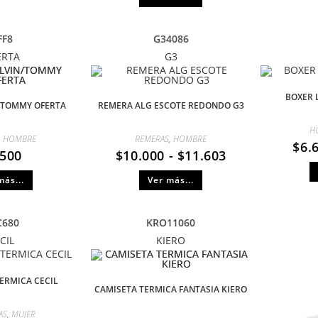
FF8
G34086
ERTA
G3
BOXER 
/TOMMY OFERTA
REMERA ALG ESCOTE REDONDO G3
H
,
HOMBRE
REMERAS
,
HOMBRE
$
6.
.500
$
10.000
-
$
11.603
más...
Ver más...
C680
KRO11060
CIL
KIERO
TERMICA CECIL
CAMISETA TERMICA FANTASIA KIERO
AS
,
MUJER