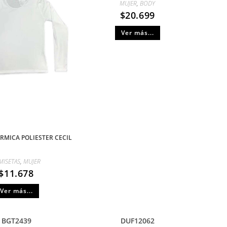
MUJER
,
BODY
$
20.699
Ver más...
RMICA POLIESTER CECIL
MISETAS
,
MUJER
$
11.678
Ver más...
BGT2439
DUF12062