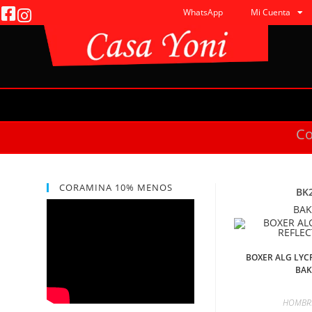
WhatsApp
Mi Cuenta
C
CORAMINA 10% MENOS
BK
BA
BOXER ALG LYC
BA
HOMBR