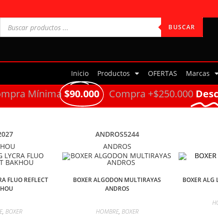
BUSCAR
Inicio
Productos
OFERTAS
Marcas
ompra Mínima
$90.000
Compra +$250.000
Des
2027
ANDROS5244
KHOU
ANDROS
RA FLUO REFLECT
BOXER ALGODON MULTIRAYAS
BOXER ALG 
KHOU
ANDROS
H
E
,
BOXER
HOMBRE
,
BOXER