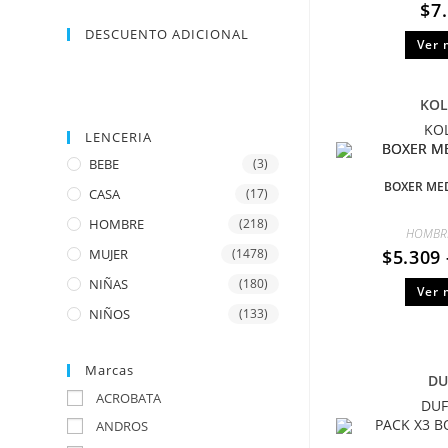
$
7
DESCUENTO ADICIONAL
Ver 
KOL
KO
LENCERIA
BEBE
(3)
BOXER ME
CASA
(17)
HOMBRE
(218)
HOMBR
$
5.309
MUJER
(1478)
NIÑAS
(180)
Ver 
NIÑOS
(133)
Marcas
DU
ACROBATA
DU
ANDROS