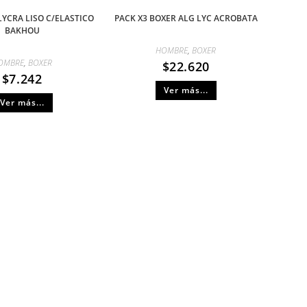
LYCRA LISO C/ELASTICO
PACK X3 BOXER ALG LYC ACROBATA
BAKHOU
HOMBRE
,
BOXER
OMBRE
,
BOXER
$
22.620
$
7.242
Ver más...
Ver más...