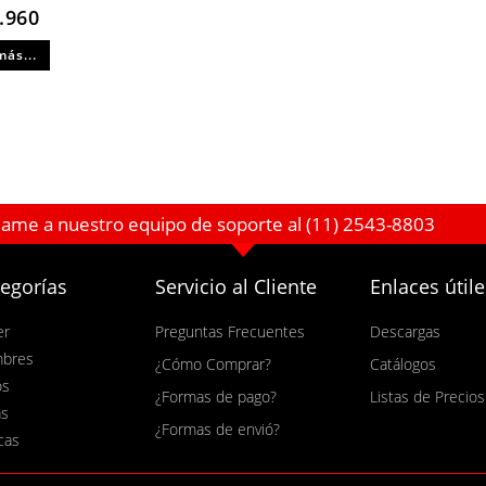
.960
más...
lame a nuestro equipo de soporte al (11) 2543-8803
egorías
Servicio al Cliente
Enlaces útile
er
Preguntas Frecuentes
Descargas
bres
¿Cómo Comprar?
Catálogos
os
¿Formas de pago?
Listas de Precios
as
¿Formas de envió?
cas