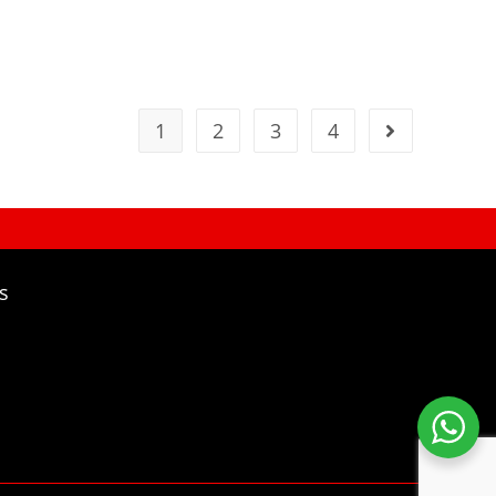
1
2
3
4
s