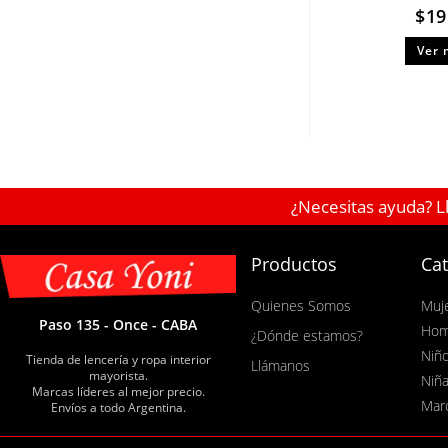
$
19
Ver 
¿Necesitas ayuda? L
Productos
Cat
Quienes Somos
Muj
Paso 135 - Once - CABA
Hom
¿Dónde estamos?
Niñ
Tienda de lencería y ropa interior
Llámanos
mayorista.
Niñ
Marcas líderes al mejor precio.
Mar
Envíos a todo Argentina.