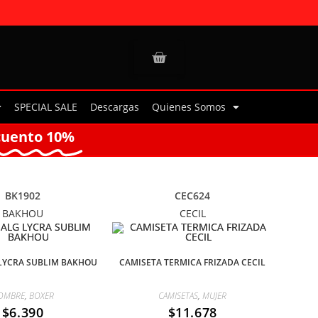
SPECIAL SALE
Descargas
Quienes Somos
cuento 10%
BK1902
CEC624
BAKHOU
CECIL
LYCRA SUBLIM BAKHOU
CAMISETA TERMICA FRIZADA CECIL
OMBRE
,
BOXER
CAMISETAS
,
MUJER
$
6.390
$
11.678