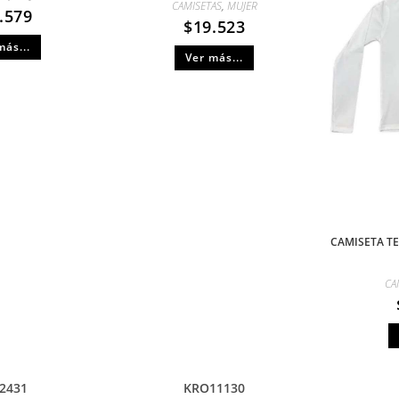
CAMISETAS
,
MUJER
.579
$
19.523
más...
Ver más...
CAMISETA TE
CA
2431
KRO11130