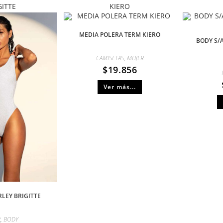
GITTE
KIERO
MEDIA POLERA TERM KIERO
BODY S/
CAMISETAS
,
MUJER
$
19.856
Ver más...
LEY BRIGITTE
R
,
BODY