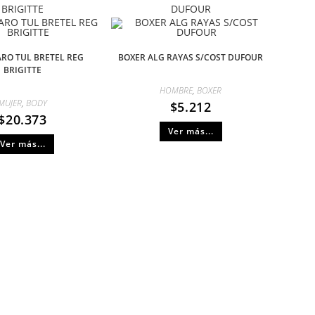
BRIGITTE
DUFOUR
ARO TUL BRETEL REG
BOXER ALG RAYAS S/COST DUFOUR
BRIGITTE
HOMBRE
,
BOXER
MUJER
,
BODY
$
5.212
$
20.373
Ver más...
Ver más...