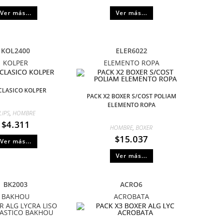
Ver más...
Ver más...
KOL2400
ELER6022
KOLPER
ELEMENTO ROPA
 CLASICO KOLPER
PACK X2 BOXER S/COST POLIAM
ELEMENTO ROPA
LIPS
,
HOMBRE
$
4.311
HOMBRE
,
BOXER
$
15.037
Ver más...
Ver más...
BK2003
ACRO6
BAKHOU
ACROBATA