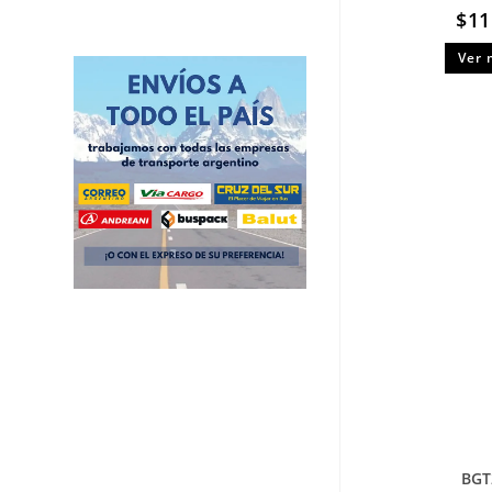
$
11
Ver 
BGT