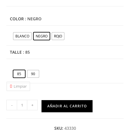
COLOR
: NEGRO
BLANCO
NEGRO
ROJO
TALLE
: 85
85
90
Limpiar
-
+
AÑADIR AL CARRITO
SKU:
43330