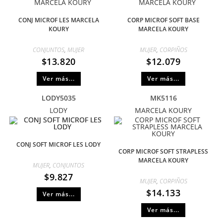
CONJ MICROF LES MARCELA
CORP MICROF SOFT BASE
KOURY
MARCELA KOURY
CONJUNTOS
,
MUJER
MUJER
,
CORPIÑOS
$
13.820
$
12.079
Ver más...
Ver más...
LODY5035
MK5116
LODY
MARCELA KOURY
CONJ SOFT MICROF LES LODY
CORP MICROF SOFT STRAPLESS
MARCELA KOURY
MUJER
,
CONJUNTOS
$
9.827
MUJER
,
CORPIÑOS
$
14.133
Ver más...
Ver más...