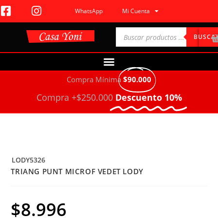
WhatsApp
Mi Cuenta
BUSCA
Compra Mínima
$90.000
Compra +$250.000
Descuento 10%
LODY5326
TRIANG PUNT MICROF VEDET LODY
$
8.996