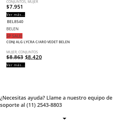
CONJUNTOS
,
MUJER
$
7.951
Ver más...
BEL8540
BELEN
SP SALE!
CONJ ALG LYCRA C/ARO VEDET BELEN
MUJER
,
CONJUNTOS
$
8.863
$
8.420
Ver más...
¿Necesitas ayuda? Llame a nuestro equipo de
soporte al (11) 2543-8803