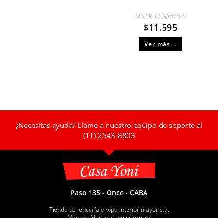
MUJER
,
CONJUNTOS
$
11.595
Ver más...
¿Necesitas ayuda? Llame a nuestro equipo de soporte al
(11) 2543-8803
Paso 135 - Once - CABA
Tienda de lencería y ropa interior mayorista.
Marcas líderes al mejor precio.