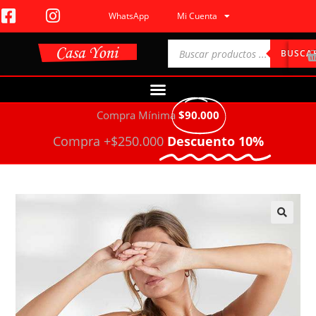
WhatsApp
Mi Cuenta
BUSCA
Compra Mínima
$90.000
Compra +$250.000
Descuento 10%
🔍