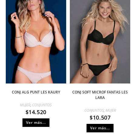
CONJ ALG PUNT LES KAURY
CONJ SOFT MICROF FANTAS LES
LARA
MUJER
,
CONJUNTOS
CONJUNTOS
,
MUJER
$
14.520
$
10.507
Ver más...
Ver más...