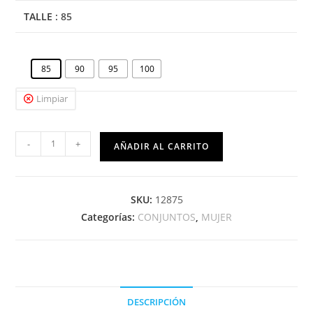
TALLE
: 85
85
90
95
100
Limpiar
-
+
AÑADIR AL CARRITO
SKU:
12875
Categorías:
CONJUNTOS
,
MUJER
DESCRIPCIÓN