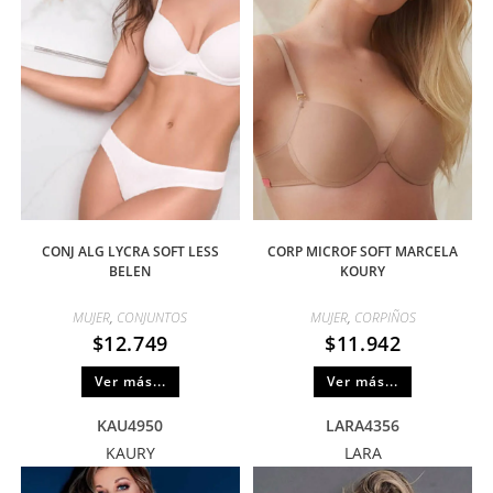
CONJ ALG LYCRA SOFT LESS
CORP MICROF SOFT MARCELA
BELEN
KOURY
MUJER
,
CONJUNTOS
MUJER
,
CORPIÑOS
$
12.749
$
11.942
Ver más...
Ver más...
KAU4950
LARA4356
KAURY
LARA