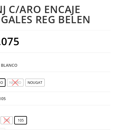
J C/ARO ENCAJE
GALES REG BELEN
.075
: BLANCO
CO
NEGRO
NOUGAT
 105
100
105