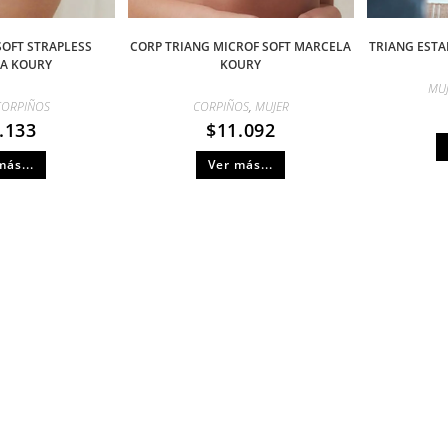
SOFT STRAPLESS
CORP TRIANG MICROF SOFT MARCELA
TRIANG ESTA
A KOURY
KOURY
MU
CORPIÑOS
CORPIÑOS
,
MUJER
.133
$
11.092
más...
Ver más...