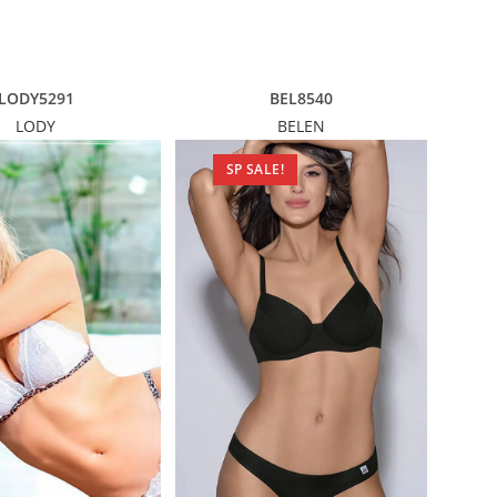
LODY5291
BEL8540
LODY
BELEN
SP SALE!