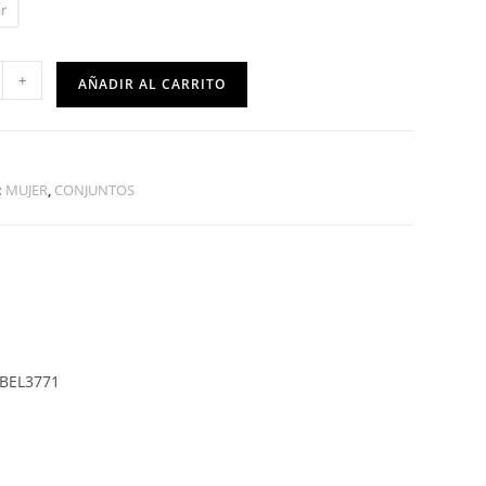
r
+
AÑADIR AL CARRITO
:
MUJER
,
CONJUNTOS
 BEL3771