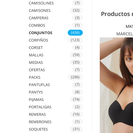
CAMISOLINES
(7)
CAMISONES
(32)
Productos 
CAMPERAS
(3)
COMBOS
(1)
MK
CONJUNTOS
(436)
MARCEL
CORPIÑOS
(123)
CORSET
(4)
MALLAS
(59)
MEDIAS
(35)
OFERTAS
(7)
PACKS
(296)
PANTUFLAS
(7)
PANTYS
(8)
PIJAMAS
(74)
PORTALIGAS
(2)
REMERAS
(16)
REMERONES
(1)
SOQUETES
(31)