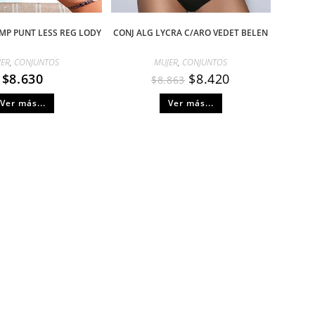
MP PUNT LESS REG LODY
CONJ ALG LYCRA C/ARO VEDET BELEN
JER
,
CONJUNTOS
MUJER
,
CONJUNTOS
$
8.630
$
8.420
$
8.863
Ver más...
Ver más...