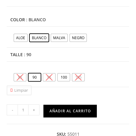
COLOR
: BLANCO
ALOE
BLANCO
MALVA
NEGRO
TALLE
: 90
85
90
95
100
105
Limpiar
-
+
AÑADIR AL CARRITO
SKU:
55011