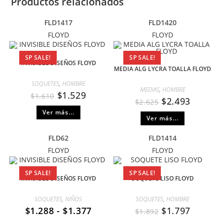
Productos relacionados
FLD1417
FLD1420
FLOYD
FLOYD
SP SALE!
SP SALE!
INVISIBLE DISEÑOS FLOYD
MEDIA ALG LYCRA TOALLA FLOYD
SOQUETES
,
HOMBRE
MEDIAS
,
HOMBRE
$
1.529
$
1.610
$
2.493
$
2.625
Ver más...
Ver más...
FLD62
FLD1414
FLOYD
FLOYD
SP SALE!
SP SALE!
INVISIBLE DISEÑOS FLOYD
SOQUETE LISO FLOYD
SOQUETES
,
NIÑOS
SOQUETES
,
HOMBRE
$
1.288
-
$
1.377
$
1.797
$
1.892