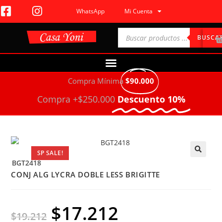
WhatsApp
Mi Cuenta
BUSCA
Compra Mínima
$90.000
Compra +$250.000
Descuento 10%
SP SALE!
BGT2418
🔍
CONJ ALG LYCRA DOBLE LESS BRIGITTE
$
17.212
$
19.212