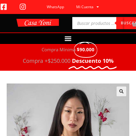
WhatsApp
Mi Cuenta
BUSCA
Compra Mínima
$90.000
Compra +$250.000
Descuento 10%
🔍