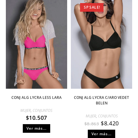
SP SALE!
CONJ ALG LYCRA LESS LARA
CONJ ALG LYCRA C/ARO VEDET
BELEN
MUJER
,
CONJUNTOS
MUJER
,
CONJUNTOS
$
10.507
$
8.420
$
8.863
Ver más...
Ver más...