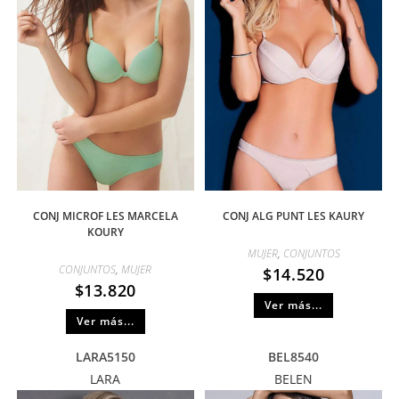
CONJ MICROF LES MARCELA
CONJ ALG PUNT LES KAURY
KOURY
MUJER
,
CONJUNTOS
CONJUNTOS
,
MUJER
$
14.520
$
13.820
Ver más...
Ver más...
LARA5150
BEL8540
LARA
BELEN