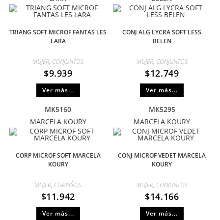
TRIANG SOFT MICROF FANTAS LES
CONJ ALG LYCRA SOFT LESS
LARA
BELEN
MUJER
,
CONJUNTOS
MUJER
,
CONJUNTOS
$
9.939
$
12.749
Ver más...
Ver más...
MK5160
MK5295
MARCELA KOURY
MARCELA KOURY
CORP MICROF SOFT MARCELA
CONJ MICROF VEDET MARCELA
KOURY
KOURY
MUJER
,
CORPIÑOS
MUJER
,
CONJUNTOS
$
11.942
$
14.166
Ver más...
Ver más...