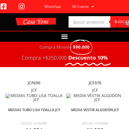
WhatsApp
Mi Cuenta
BUSCA
Compra Mínima
$90.000
Compra +$250.000
Descuento 10%
JCF690
JCF370
JCF
JCF
MEDIAS TUBO LISA TOALLA JCF
MEDIA VESTIR ALGODÓN JCF
MEDIAS
,
HOMBRE
MEDIAS
,
HOMBRE