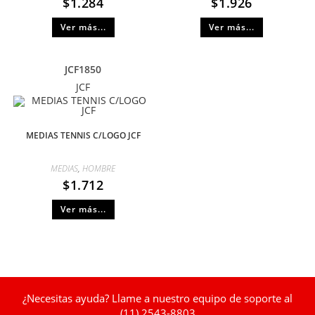
$
1.284
$
1.926
Ver más...
Ver más...
JCF1850
JCF
MEDIAS TENNIS C/LOGO JCF
MEDIAS
,
HOMBRE
$
1.712
Ver más...
¿Necesitas ayuda? Llame a nuestro equipo de soporte al
(11) 2543-8803