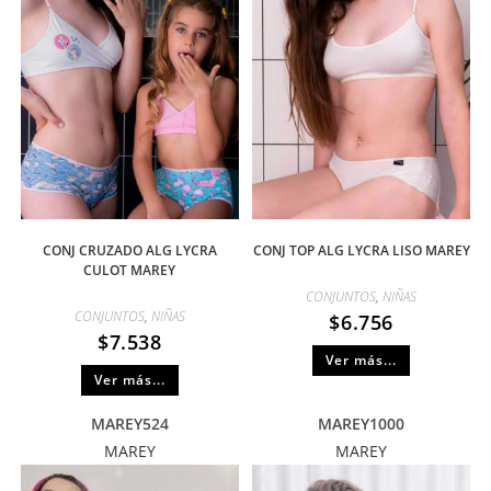
CONJ CRUZADO ALG LYCRA
CONJ TOP ALG LYCRA LISO MAREY
CULOT MAREY
CONJUNTOS
,
NIÑAS
CONJUNTOS
,
NIÑAS
$
6.756
$
7.538
Ver más...
Ver más...
MAREY524
MAREY1000
MAREY
MAREY