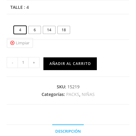
TALLE
: 4
4
6
14
18
Limpiar
-
+
AÑADIR AL CARRITO
SKU:
15219
Categorías:
PACKS
,
NIÑAS
DESCRIPCIÓN