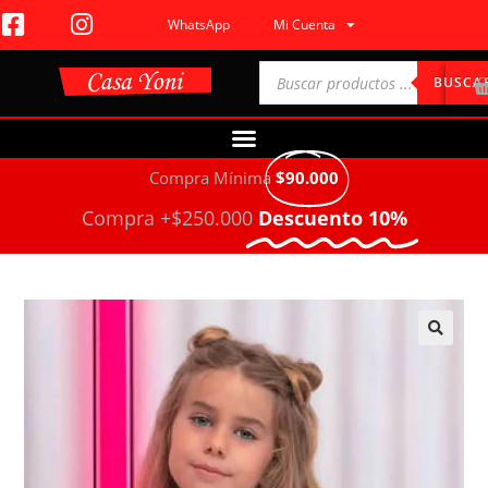
WhatsApp
Mi Cuenta
BUSCA
Compra Mínima
$90.000
Compra +$250.000
Descuento 10%
🔍