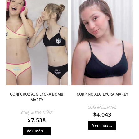
CONJ CRUZ ALG LYCRA BOMB
CORPIÑO ALG LYCRA MAREY
MAREY
CORPIÑOS
,
NIÑAS
CONJUNTOS
,
NIÑAS
$
4.043
$
7.538
Ver más...
Ver más...