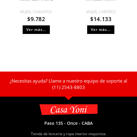
MUJER
,
CONJUNTOS
MUJER
,
CORPIÑOS
$
9.782
$
14.133
Ver más...
Ver más...
¿Necesitas ayuda? Llame a nuestro equipo de soporte al
(11) 2543-8803
Paso 135 - Once - CABA
Tienda de lencería y ropa interior mayorista.