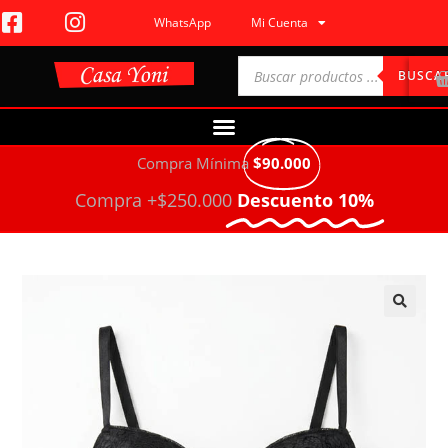
WhatsApp
Mi Cuenta
BUSCA
Compra Mínima
$90.000
Compra +$250.000
Descuento 10%
🔍