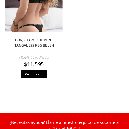
CONJ C/ARO TUL PUNT
TANGALESS REG BELEN
MUJER
,
CONJUNTOS
$
11.595
Ver más...
¿Necesitas ayuda? Llame a nuestro equipo de soporte al
(11) 2543-8803