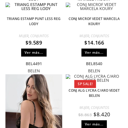
TRIANG ESTAMP PUNT LESS REG
CONJ MICROF VEDET MARCELA
LODY
KOURY
MUJER
,
CONJUNTOS
MUJER
,
CONJUNTOS
$
9.589
$
14.166
Ver más...
Ver más...
BEL4491
BEL8540
BELEN
BELEN
SP SALE!
CONJ ALG LYCRA C/ARO VEDET
BELEN
MUJER
,
CONJUNTOS
$
8.420
$
8.863
Ver más...