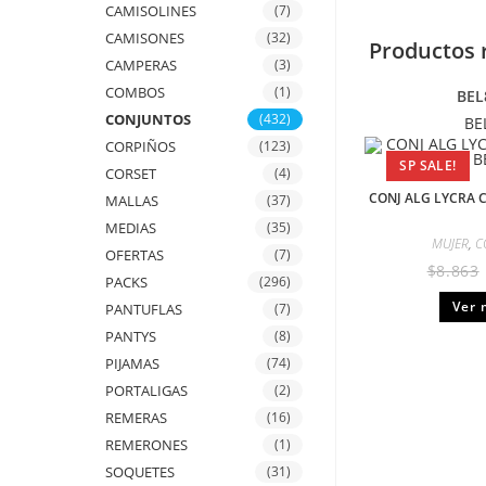
CAMISOLINES
(7)
CAMISONES
(32)
Productos 
CAMPERAS
(3)
COMBOS
(1)
BEL
CONJUNTOS
(432)
BE
CORPIÑOS
(123)
SP SALE!
CORSET
(4)
CONJ ALG LYCRA 
MALLAS
(37)
MEDIAS
(35)
MUJER
,
C
OFERTAS
(7)
$
8.863
PACKS
(296)
Ver 
PANTUFLAS
(7)
PANTYS
(8)
PIJAMAS
(74)
PORTALIGAS
(2)
REMERAS
(16)
REMERONES
(1)
SOQUETES
(31)