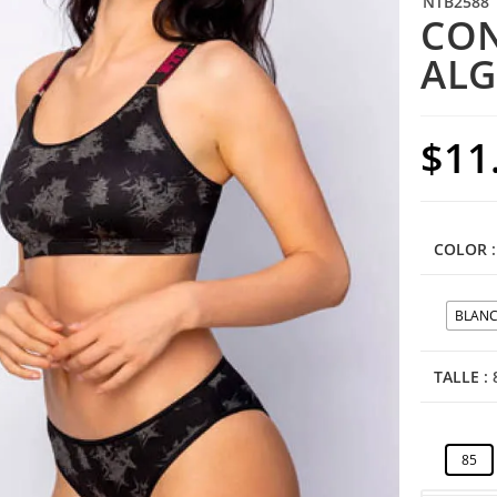
NTB2588
CON
ALG
$
11
COLOR
BLAN
TALLE
:
85