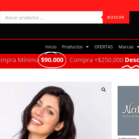
BUSCAR
Inicio
Productos
OFERTAS
Marcas
ompra Mínima
$90.000
Compra +$250.000
Des
🔍