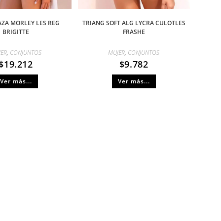
AZA MORLEY LES REG
TRIANG SOFT ALG LYCRA CULOTLES
BRIGITTE
FRASHE
JER
,
CONJUNTOS
MUJER
,
CONJUNTOS
$
19.212
$
9.782
Ver más...
Ver más...