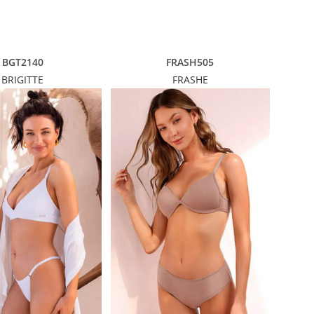
BGT2140
FRASH505
BRIGITTE
FRASHE