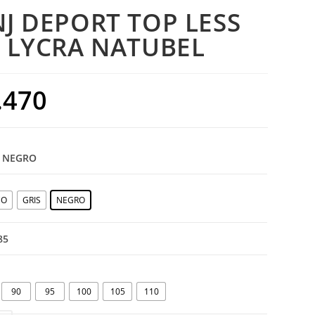
J DEPORT TOP LESS
 LYCRA NATUBEL
.470
: NEGRO
CO
GRIS
NEGRO
 85
90
95
100
105
110