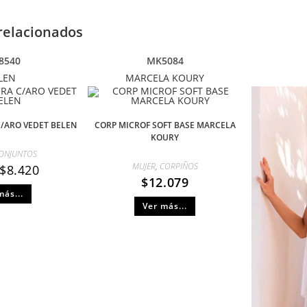
relacionados
8540
MK5084
LEN
MARCELA KOURY
C/ARO VEDET BELEN
CORP MICROF SOFT BASE MARCELA
KOURY
ONJUNTOS
MUJER
,
CORPIÑOS
$
8.420
$
12.079
más...
Ver más...