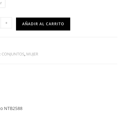
r
+
AÑADIR AL CARRITO
:
CONJUNTOS
,
MUJER
go NTB2588