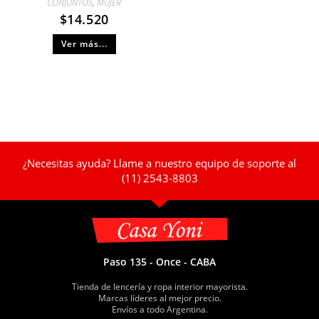
CONJUNTOS
,
MUJER
$
14.520
Ver más...
¿Necesitas ayuda? Llame a nuestro equipo de soporte al
(11) 2543-8803
Paso 135 - Once - CABA
Tienda de lencería y ropa interior mayorista.
Marcas líderes al mejor precio.
Envíos a todo Argentina.