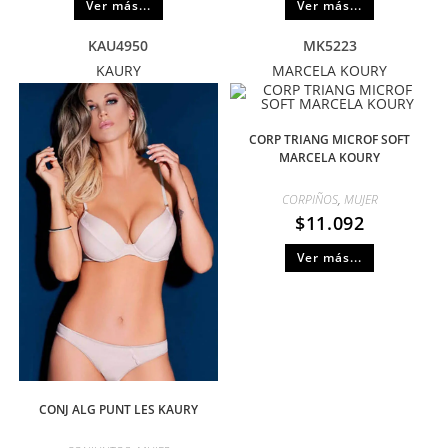
Ver más...
Ver más...
KAU4950
MK5223
KAURY
MARCELA KOURY
CORP TRIANG MICROF SOFT
MARCELA KOURY
CORPIÑOS
,
MUJER
$
11.092
Ver más...
CONJ ALG PUNT LES KAURY