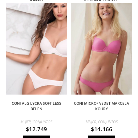
CONJ ALG LYCRA SOFT LESS
CONJ MICROF VEDET MARCELA
BELEN
KOURY
MUJER
,
CONJUNTOS
MUJER
,
CONJUNTOS
$
12.749
$
14.166