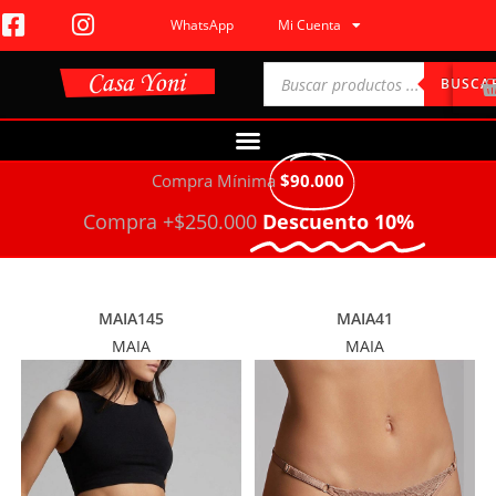
WhatsApp
Mi Cuenta
BUSCA
Compra Mínima
$90.000
Compra +$250.000
Descuento 10%
MAIA145
MAIA41
MAIA
MAIA