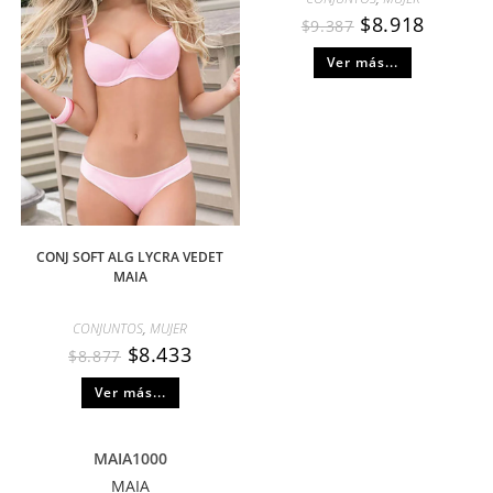
$
8.918
$
9.387
Ver más...
CONJ SOFT ALG LYCRA VEDET
MAIA
CONJUNTOS
,
MUJER
$
8.433
$
8.877
Ver más...
MAIA1000
MAIA