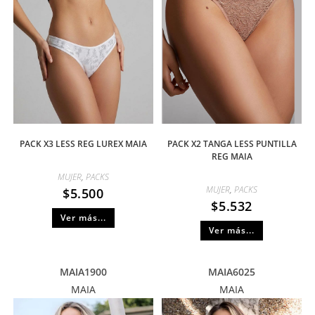
PACK X3 LESS REG LUREX MAIA
PACK X2 TANGA LESS PUNTILLA
REG MAIA
MUJER
,
PACKS
MUJER
,
PACKS
$
5.500
$
5.532
Ver más...
Ver más...
MAIA1900
MAIA6025
MAIA
MAIA