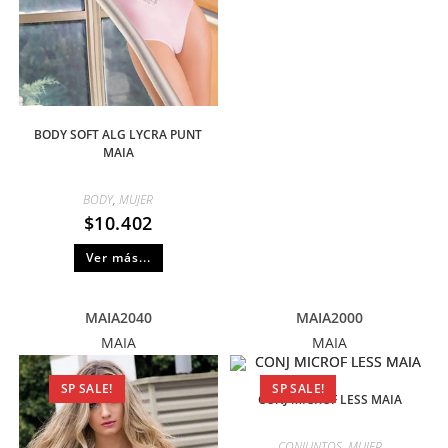
BODY SOFT ALG LYCRA PUNT
MAIA
BODY
,
MUJER
$
10.402
Ver más...
MAIA2040
MAIA2000
MAIA
MAIA
SP SALE!
SP SALE!
CONJ MICROF LESS MAIA
CONJUNTOS
,
MUJER