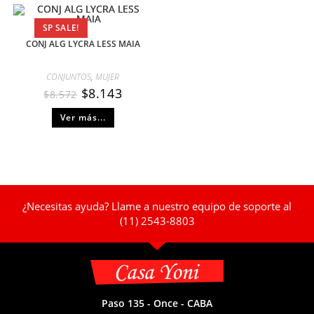
SP SALE!
CONJ ALG LYCRA LESS MAIA
CONJUNTOS
,
MUJER
$
8.143
$
8.572
Ver más...
¿Necesitas ayuda? Llame a nuestro equipo de soporte al
(11) 2543-8803
Paso 135 - Once - CABA