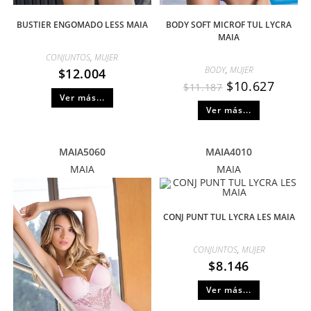
BUSTIER ENGOMADO LESS MAIA
BODY SOFT MICROF TUL LYCRA
MAIA
CONJUNTOS
,
MUJER
BODY
,
MUJER
$
12.004
$
10.627
$
11.187
Ver más...
Ver más...
MAIA5060
MAIA4010
MAIA
MAIA
CONJ PUNT TUL LYCRA LES MAIA
CONJUNTOS
,
MUJER
$
8.146
Ver más...