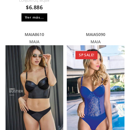
CONJUNTOS
,
MUJER
$
6.886
Ver más...
MAIA8610
MAIA5090
MAIA
MAIA
SP SALE!