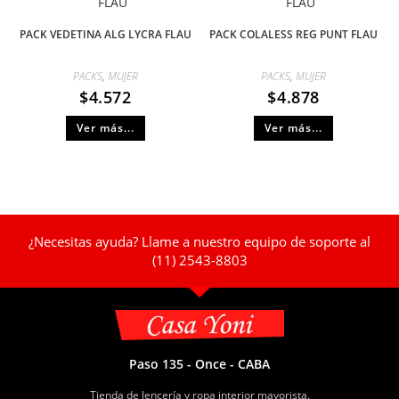
PACK VEDETINA ALG LYCRA FLAU
PACK COLALESS REG PUNT FLAU
PACKS
,
MUJER
PACKS
,
MUJER
$
4.572
$
4.878
Ver más...
Ver más...
¿Necesitas ayuda? Llame a nuestro equipo de soporte al
(11) 2543-8803
Paso 135 - Once - CABA
Tienda de lencería y ropa interior mayorista.