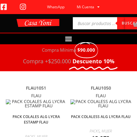
WhatsApp
Mi Cuenta
BUSCA
Compra Mínima
$90.000
Compra +$250.000
Descuento 10%
FLAU1051
FLAU1050
FLAU
FLAU
PACK COLALES ALG LYCRA
PACK COLALESS ALG LYCRA FLAU
ESTAMP FLAU
PACKS
,
MUJER
PACKS
,
MUJER