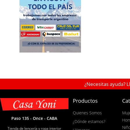
¿Necesitas ayuda? L
Productos
Cat
Quienes Somos
Muj
Paso 135 - Once - CABA
Hom
¿Dónde estamos?
Niñ
Tienda de lencería y ropa interior