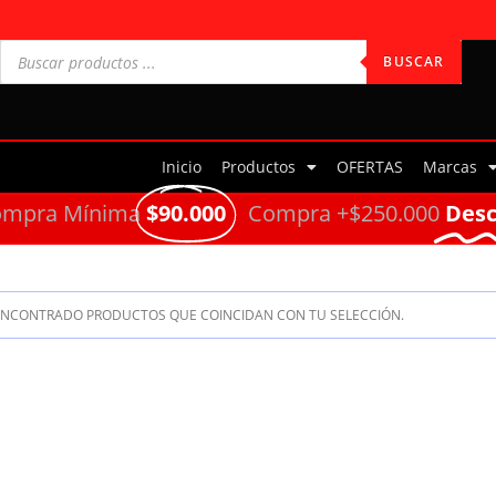
BUSCAR
Inicio
Productos
OFERTAS
Marcas
ompra Mínima
$90.000
Compra +$250.000
Des
ENCONTRADO PRODUCTOS QUE COINCIDAN CON TU SELECCIÓN.