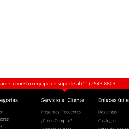
lame a nuestro equipo de soporte al (11) 2543-8803
egorías
Servicio al Cliente
Enlaces útile
er
Preguntas Frecuentes
Descargas
bres
¿Cómo Comprar?
Catálogos
os