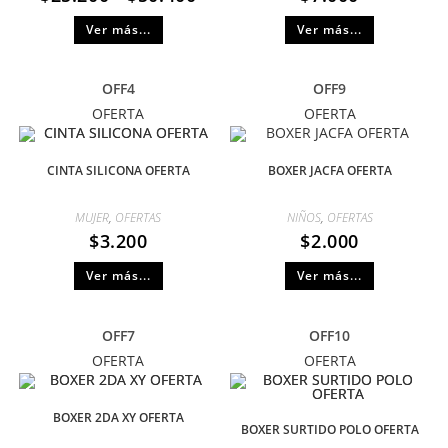
Ver más...
Ver más...
OFF4
OFF9
OFERTA
OFERTA
CINTA SILICONA OFERTA
BOXER JACFA OFERTA
MUJER
,
OFERTAS
NIÑOS
,
OFERTAS
$
3.200
$
2.000
Ver más...
Ver más...
OFF7
OFF10
OFERTA
OFERTA
BOXER 2DA XY OFERTA
BOXER SURTIDO POLO OFERTA