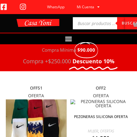
WhatsApp
Mi Cuenta
BUSCA
Compra Mínima
$90.000
Compra +$250.000
Descuento 10%
OFF51
OFF2
OFERTA
OFERTA
PEZONERAS SILICONA OFERTA
MUJER
,
OFERTAS