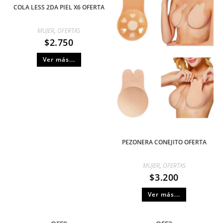
COLA LESS 2DA PIEL X6 OFERTA
MUJER
,
OFERTAS
$
2.750
Ver más...
PEZONERA CONEJITO OFERTA
MUJER
,
OFERTAS
$
3.200
Ver más...