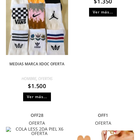
$
1.350
Ver más...
MEDIAS MARCA XDOC OFERTA
HOMBRE
,
OFERTAS
$
1.500
Ver más...
OFF28
OFF1
OFERTA
OFERTA