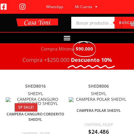
WhatsApp
Mi Cuenta
BUSCA
Compra Mínima
$90.000
Compra +$250.000
Descuento 10%
SHED8016
SHED8006
SHEDYL
SHEDYL
SP SALE!
CAMPERA POLAR SHEDYL
CAMPERA CANGURO CORDERITO
SHEDYL
CAMPERAS
,
MUJER
$
24.486
CAMPERAS
,
MUJER