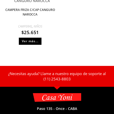
CAMPERA FRIZA C/CAP CANGURO
NAROCCA
CAMPERAS
,
NIÑOS
$
25.651
Ver más...
¿Necesitas ayuda? Llame a nuestro equipo de soporte al
(11) 2543-8803
Paso 135 - Once - CABA