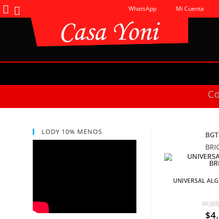
WhatsApp
Mi Cuenta
C
LODY 10% MENOS
BGT
BRI
UNIVERSAL ALG
MUJER
$
4