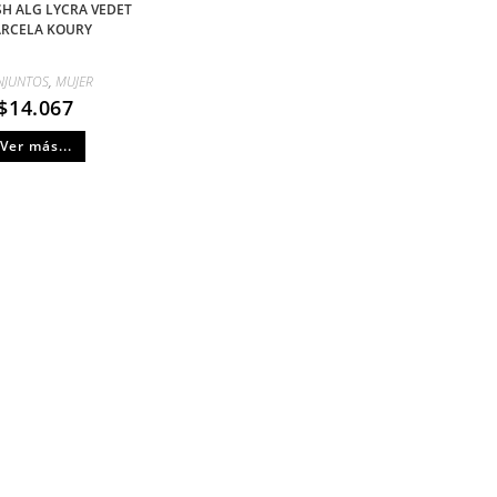
SH ALG LYCRA VEDET
RCELA KOURY
NJUNTOS
,
MUJER
$
14.067
Ver más...