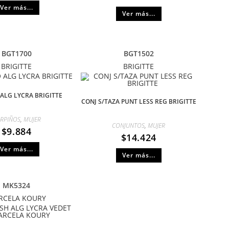
Ver más...
Ver más...
BGT1700
BGT1502
BRIGITTE
BRIGITTE
ALG LYCRA BRIGITTE
CONJ S/TAZA PUNT LESS REG BRIGITTE
RPIÑOS
,
MUJER
CONJUNTOS
,
MUJER
$
9.884
$
14.424
Ver más...
Ver más...
MK5324
RCELA KOURY