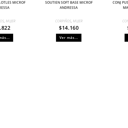
LOTLES MICROF
SOUTIEN SOFT BASE MICROF
CONJ PU
RESSA
ANDRESSA
MA
OS
,
MUJER
CORPIÑOS
,
MUJER
CO
.822
$
14.160
más...
Ver más...