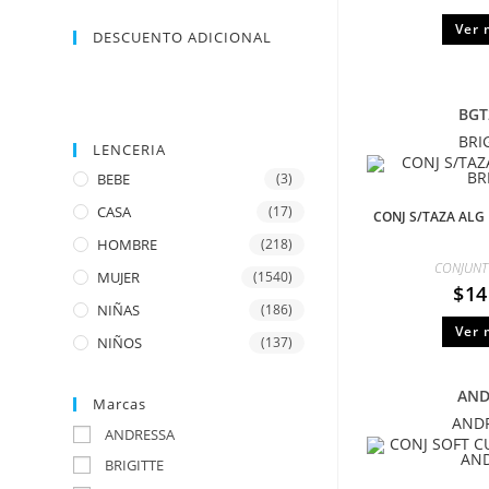
Ver 
DESCUENTO ADICIONAL
BGT
BRI
LENCERIA
BEBE
(3)
CASA
(17)
CONJ S/TAZA ALG 
HOMBRE
(218)
CONJUNT
MUJER
(1540)
$
14
NIÑAS
(186)
Ver 
NIÑOS
(137)
AND
Marcas
AND
ANDRESSA
BRIGITTE