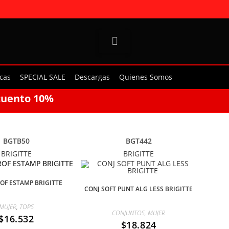
cas
SPECIAL SALE
Descargas
Quienes Somos
cuento 10%
BGTB50
BGT442
BRIGITTE
BRIGITTE
OF ESTAMP BRIGITTE
CONJ SOFT PUNT ALG LESS BRIGITTE
MUJER
,
TOPS
CONJUNTOS
,
MUJER
$
16.532
$
18.824