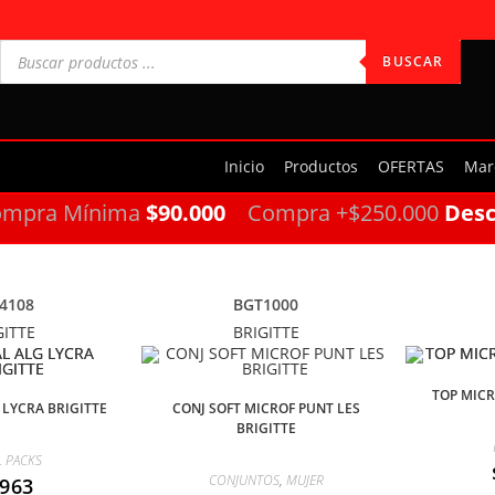
BUSCAR
Inicio
Productos
OFERTAS
Mar
ompra Mínima
$90.000
Compra +$250.000
Des
4108
BGT1000
GITTE
BRIGITTE
TOP MICR
 LYCRA BRIGITTE
CONJ SOFT MICROF PUNT LES
BRIGITTE
,
PACKS
CONJUNTOS
,
MUJER
.963