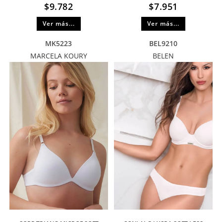
$
9.782
$
7.951
Ver más...
Ver más...
MK5223
BEL9210
MARCELA KOURY
BELEN