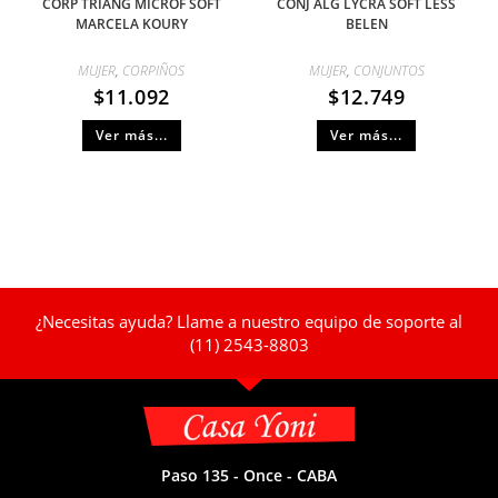
CORP TRIANG MICROF SOFT
CONJ ALG LYCRA SOFT LESS
MARCELA KOURY
BELEN
MUJER
,
CORPIÑOS
MUJER
,
CONJUNTOS
$
11.092
$
12.749
Ver más...
Ver más...
¿Necesitas ayuda? Llame a nuestro equipo de soporte al
(11) 2543-8803
Paso 135 - Once - CABA