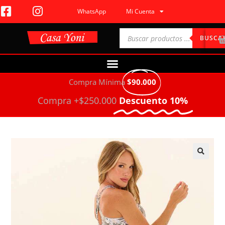
WhatsApp
Mi Cuenta
BUSCA
Compra Mínima
$90.000
Compra +$250.000
Descuento 10%
🔍