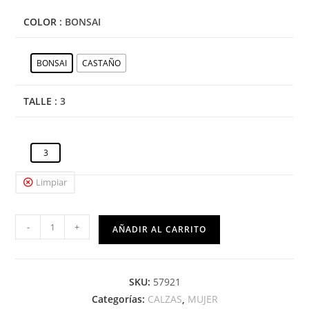
COLOR
: BONSAI
BONSAI
CASTAÑO
TALLE
: 3
3
Limpiar
-
+
AÑADIR AL CARRITO
SKU:
57921
Categorías:
CALZAS
,
MUJER