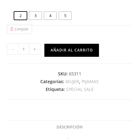
2
3
4
5
Limpiar
-
+
AÑADIR AL CARRITO
SKU:
65311
Categorías:
MUJER
,
PIJAMAS
Etiqueta:
SPECIAL SALE
DESCRIPCIÓN