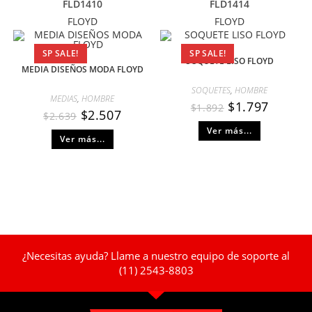
FLD1410
FLD1414
FLOYD
FLOYD
SP SALE!
SP SALE!
SOQUETE LISO FLOYD
MEDIA DISEÑOS MODA FLOYD
SOQUETES
,
HOMBRE
MEDIAS
,
HOMBRE
$
1.797
$
1.892
$
2.507
$
2.639
Ver más...
Ver más...
¿Necesitas ayuda? Llame a nuestro equipo de soporte al
(11) 2543-8803