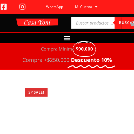
WhatsApp
Mi Cuenta
BUSCA
Compra Mínima
$90.000
Compra +$250.000
Descuento 10%
SP SALE!