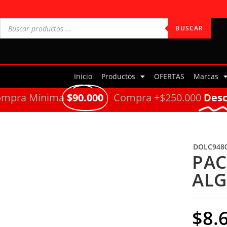
BUSCAR
Inicio
Productos
OFERTAS
Marcas
ompra Mínima
$90.000
Compra +$250.000
Des
DOLC948
PAC
ALG
$
8.