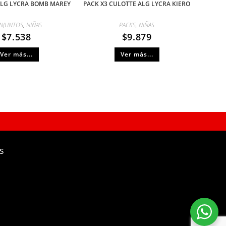
ALG LYCRA BOMB MAREY
PACK X3 CULOTTE ALG LYCRA KIERO
NJUNTOS
,
NIÑAS
PACKS
,
NIÑAS
$
7.538
$
9.879
Ver más...
Ver más...
s