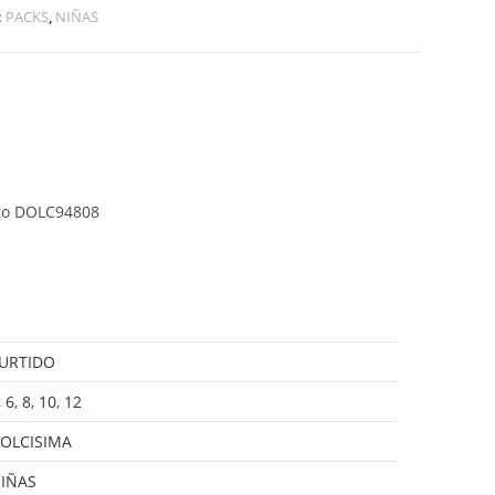
:
PACKS
,
NIÑAS
go DOLC94808
URTIDO
,
6
,
8
,
10
,
12
OLCISIMA
IÑAS