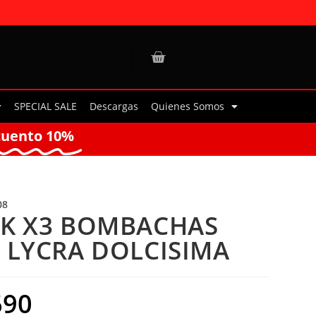
SPECIAL SALE
Descargas
Quienes Somos
cuento 10%
08
K X3 BOMBACHAS
 LYCRA DOLCISIMA
690