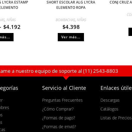
 LYCRA ESTAMP
SHORT ESCOLAR ALG LYCRA
CONJ CRUZ 
ELEMENTO
ELEMENTO ROPA
CO
HAS
,
NIÑAS
BOMBACHAS
,
NIÑAS
-
$
4.192
$
4.398
más...
Ver más...
lame a nuestro equipo de soporte al (11) 2543-8803
egorías
Servicio al Cliente
Enlaces útile
er
Preguntas Frecuentes
Descargas
bres
¿Cómo Comprar?
Catálogos
os
¿Formas de pago?
Listas de Precios
as
¿Formas de envió?
cas