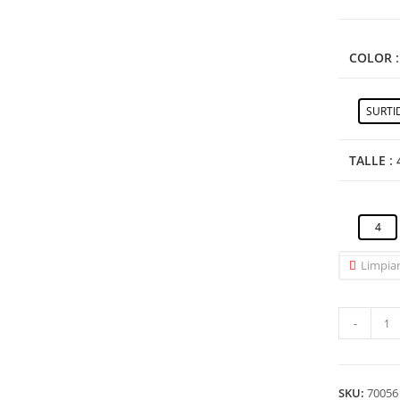
COLOR
SURTI
TALLE
: 
4
Limpia
-
SKU:
70056