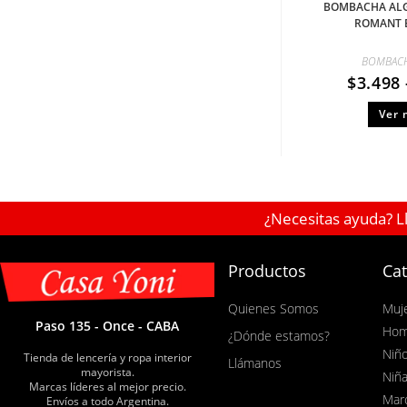
BOMBACHA ALG
ROMANT 
BOMBAC
$
3.498
Ver 
¿Necesitas ayuda? L
Productos
Cat
Quienes Somos
Muj
Paso 135 - Once - CABA
Hom
¿Dónde estamos?
Niñ
Tienda de lencería y ropa interior
Llámanos
mayorista.
Niñ
Marcas líderes al mejor precio.
Mar
Envíos a todo Argentina.