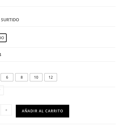
: SURTIDO
DO
4
6
8
10
12
r
+
AÑADIR AL CARRITO