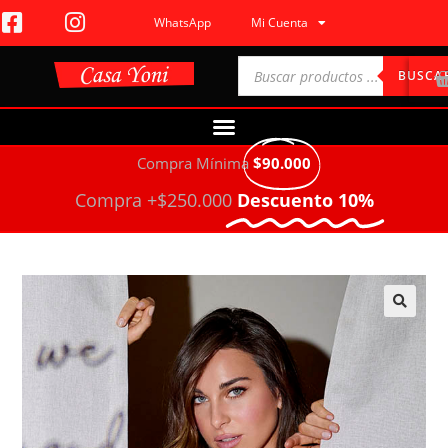
WhatsApp
Mi Cuenta
BUSCA
Compra Mínima
$90.000
Compra +$250.000
Descuento 10%
🔍