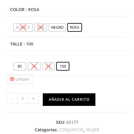
COLOR
: ROSA
BLANCO
GRIS
NEGRO
ROSA
TALLE
: 100
85
90
95
100
Limpiar
-
+
AÑADIR AL CARRITO
SKU:
65177
Categorías:
CONJUNTOS
,
MUJER