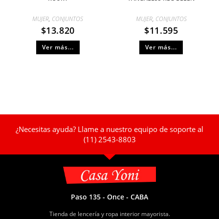
MUJER
,
CONJUNTOS
MUJER
,
CONJUNTOS
$
13.820
$
11.595
Ver más...
Ver más...
¿Necesitas ayuda? Llame a nuestro equipo de soporte al
(11) 2543-8803
Paso 135 - Once - CABA
Tienda de lencería y ropa interior mayorista.