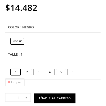
$
14.482
COLOR
: NEGRO
NEGRO
TALLE
: 1
1
2
3
4
5
6
Limpiar
-
+
AÑADIR AL CARRITO