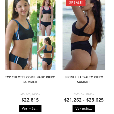
SP SALE!
TOP CULOTTE COMBINADO KIERO
BIKINI LISA T/ALTO KIERO
SUMMER
SUMMER
MALLAS
,
NIÑAS
MALLAS
,
MUJER
$
22.815
$
21.262
-
$
23.625
Ver más...
Ver más...