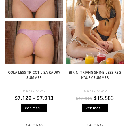
COLA LESS TRICOT LISA KAURY
BIKINI TRIANG SHINE LESS REG
SUMMER
KAURY SUMMER
MALLAS
,
MUJER
MALLAS
,
MUJER
$
7.122
-
$
7.913
$
15.583
$
17.315
Ver más...
Ver más...
KAUS638
KAUS637