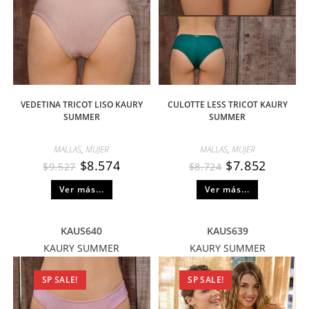
VEDETINA TRICOT LISO KAURY
CULOTTE LESS TRICOT KAURY
SUMMER
SUMMER
MALLAS
,
MUJER
MALLAS
,
MUJER
$
8.574
$
7.852
$
9.527
$
8.724
Ver más...
Ver más...
KAUS640
KAUS639
KAURY SUMMER
KAURY SUMMER
SP SALE!
SP SALE!