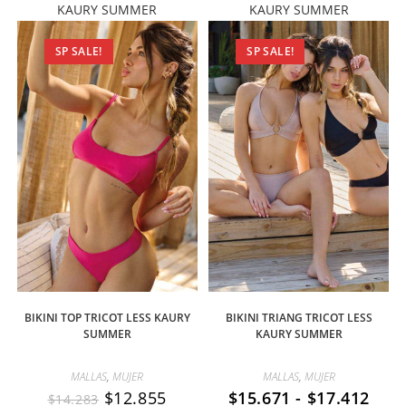
KAURY SUMMER
KAURY SUMMER
SP SALE!
SP SALE!
BIKINI TOP TRICOT LESS KAURY
BIKINI TRIANG TRICOT LESS
SUMMER
KAURY SUMMER
MALLAS
,
MUJER
MALLAS
,
MUJER
$
12.855
$
15.671
-
$
17.412
$
14.283