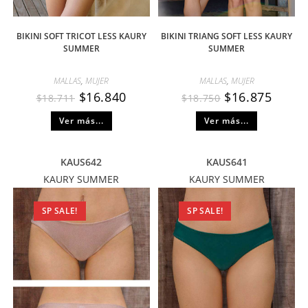
BIKINI SOFT TRICOT LESS KAURY
BIKINI TRIANG SOFT LESS KAURY
SUMMER
SUMMER
MALLAS
,
MUJER
MALLAS
,
MUJER
$
16.840
$
16.875
$
18.711
$
18.750
Ver más...
Ver más...
KAUS642
KAUS641
KAURY SUMMER
KAURY SUMMER
SP SALE!
SP SALE!