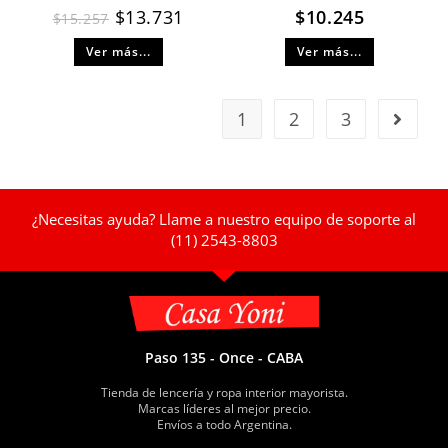
$
13.731
$
10.245
$
15.257
Ver más...
Ver más...
1
2
3
¿Necesitas ayuda? Llame a nuestro equipo de soporte al
(11) 2543-8803
Paso 135 - Once - CABA
Tienda de lencería y ropa interior mayorista.
Marcas líderes al mejor precio.
Envíos a todo Argentina.