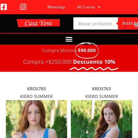
WhatsApp
Mi Cuenta
BUSCA
Compra Mínima
$90.000
Compra +$250.000
Descuento 10%
KROS783
KROS763
KIERO SUMMER
KIERO SUMMER