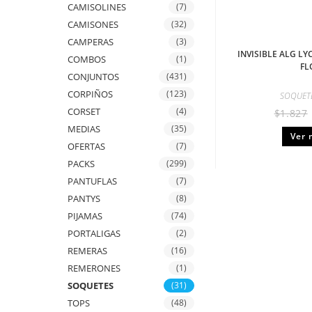
CAMISOLINES
(7)
CAMISONES
(32)
CAMPERAS
(3)
INVISIBLE ALG L
COMBOS
(1)
FL
CONJUNTOS
(431)
CORPIÑOS
(123)
SOQUET
CORSET
(4)
$
1.827
MEDIAS
(35)
Ver 
OFERTAS
(7)
PACKS
(299)
PANTUFLAS
(7)
PANTYS
(8)
PIJAMAS
(74)
PORTALIGAS
(2)
REMERAS
(16)
REMERONES
(1)
SOQUETES
(31)
TOPS
(48)