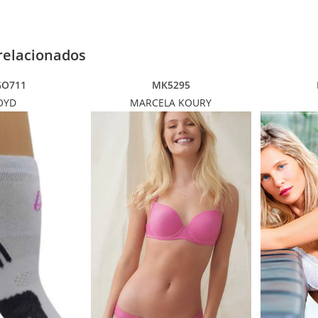
relacionados
GO711
MK5295
OYD
MARCELA KOURY