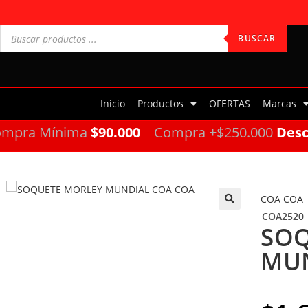
BUSCAR
Inicio
Productos
OFERTAS
Marcas
ompra Mínima
$90.000
Compra +$250.000
Des
COA COA
COA2520
🔍
SOQ
MUN