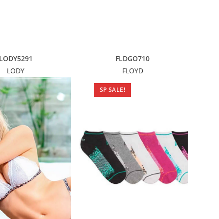
LODY5291
FLDGO710
LODY
FLOYD
SP SALE!