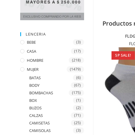
Productos 
LENCERIA
FLD
BEBE
(3)
FL
CASA
(17)
SP SALE!
HOMBRE
(218)
MUJER
(1479)
BATAS
(6)
BODY
(67)
BOMBACHAS
(175)
BOX
(1)
BUZOS
(2)
CALZAS
(71)
CAMISETAS
(25)
CAMISOLAS
(3)