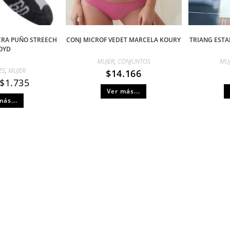
YCRA PUÑO STREECH
CONJ MICROF VEDET MARCELA KOURY
TRIANG ESTA
OYD
MUJER
,
CONJUNTOS
MU
ES
,
MUJER
$
14.166
$
1.735
Ver más...
más...