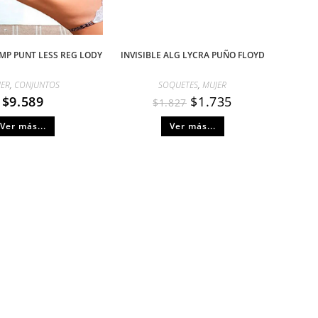
MP PUNT LESS REG LODY
INVISIBLE ALG LYCRA PUÑO FLOYD
JER
,
CONJUNTOS
SOQUETES
,
MUJER
$
9.589
$
1.735
$
1.827
Ver más...
Ver más...