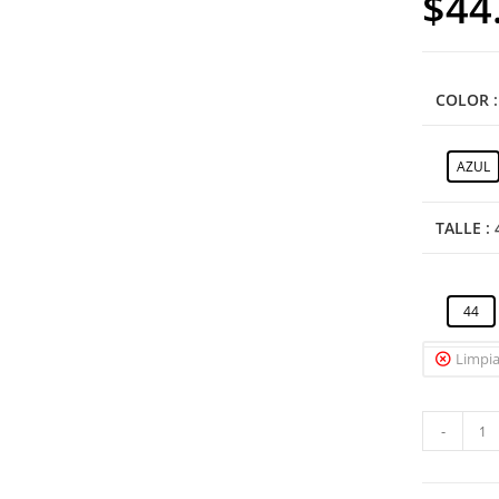
$
44
COLOR
AZUL
TALLE
:
44
Limpia
-