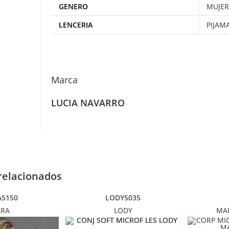
GENERO
MUJE
LENCERIA
PIJAM
Marca
LUCIA NAVARRO
relacionados
A5150
LODY5035
ARA
LODY
MA