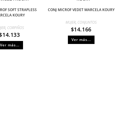
ROF SOFT STRAPLESS
CONJ MICROF VEDET MARCELA KOURY
RCELA KOURY
MUJER
,
CONJUNTOS
JER
,
CORPIÑOS
$
14.166
$
14.133
Ver más...
Ver más...