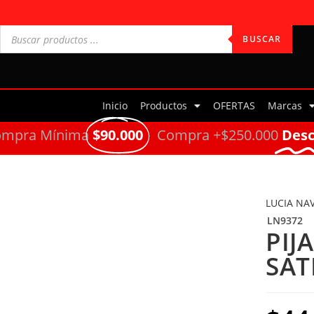
BUSCAR
Inicio
Productos
OFERTAS
Marcas
ompra Mínima
$90.000
Compra +$250.000
Des
LUCIA NA
LN9372
PIJ
SAT