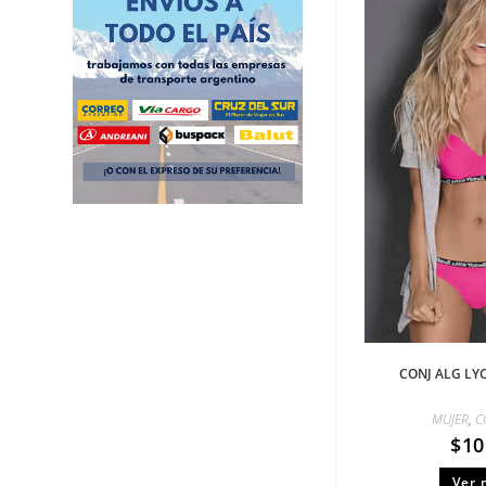
CONJ ALG LY
MUJER
,
C
$
10
Ver 