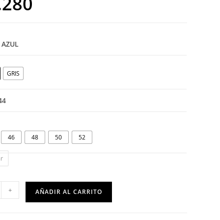
.280
: AZUL
GRIS
 44
46
48
50
52
r
+
AÑADIR AL CARRITO