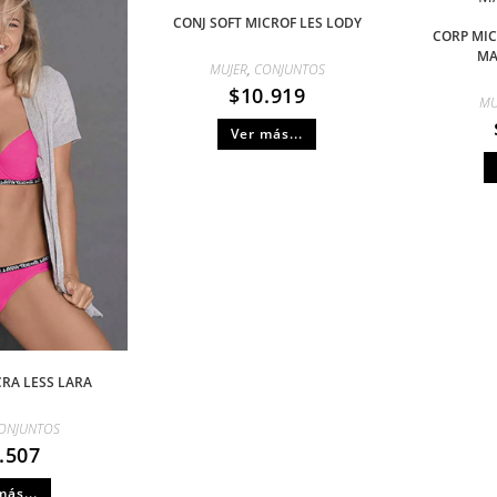
CONJ SOFT MICROF LES LODY
CORP MIC
MA
MUJER
,
CONJUNTOS
$
10.919
MU
Ver más...
CRA LESS LARA
ONJUNTOS
.507
más...