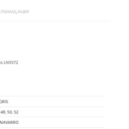
:
PIJAMAS
,
MUJER
go LN9372
GRIS
,
48
,
50
,
52
 NAVARRO