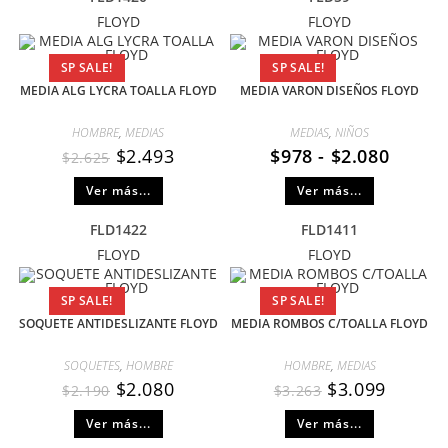
FLOYD
FLOYD
SP SALE!
SP SALE!
MEDIA ALG LYCRA TOALLA FLOYD
MEDIA VARON DISEÑOS FLOYD
HOMBRE
,
MEDIAS
MEDIAS
,
NIÑOS
$
2.493
$
978
-
$
2.080
$
2.625
Ver más...
Ver más...
FLD1422
FLD1411
FLOYD
FLOYD
SP SALE!
SP SALE!
SOQUETE ANTIDESLIZANTE FLOYD
MEDIA ROMBOS C/TOALLA FLOYD
SOQUETES
,
HOMBRE
HOMBRE
,
MEDIAS
$
2.080
$
3.099
$
2.190
$
3.263
Ver más...
Ver más...