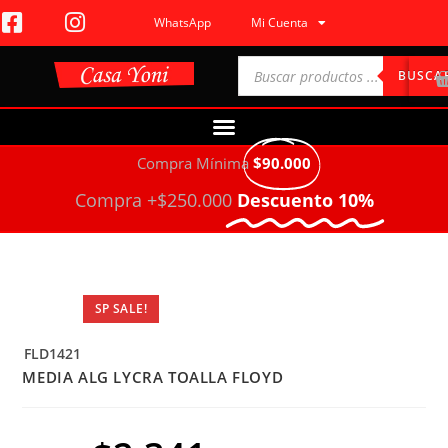
WhatsApp
Mi Cuenta
BUSCA
Compra Mínima
$90.000
Compra +$250.000
Descuento 10%
SP SALE!
FLD1421
MEDIA ALG LYCRA TOALLA FLOYD