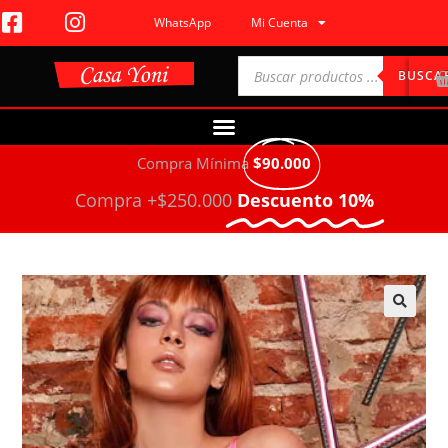
WhatsApp
Mi Cuenta
BUSCA
Compra Mínima
$90.000
Compra +$250.000
Descuento 10%
🔍