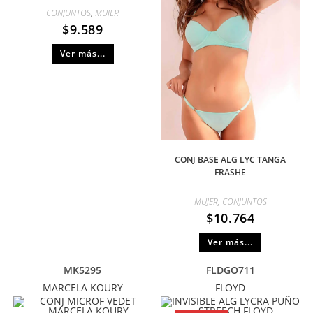
CONJUNTOS
,
MUJER
$
9.589
Ver más...
CONJ BASE ALG LYC TANGA
FRASHE
MUJER
,
CONJUNTOS
$
10.764
Ver más...
MK5295
FLDGO711
MARCELA KOURY
FLOYD