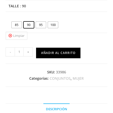
TALLE
: 90
85
90
95
100
Limpiar
-
+
AÑADIR AL CARRITO
SKU:
33986
Categorías:
CONJUNTOS
,
MUJER
DESCRIPCIÓN