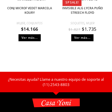
SP SALE!
CONJ MICROF VEDET MARCELA
INVISIBLE ALG LYCRA PUÑO
KOURY
STREECH FLOYD
MUJER
,
CONJUNTOS
SOQUETES
,
MUJER
$
14.166
$
1.735
$
1.827
Ver más...
Ver más...
¿Necesitas ayuda? Llame a nuestro equipo de soporte al
(11) 2543-8803