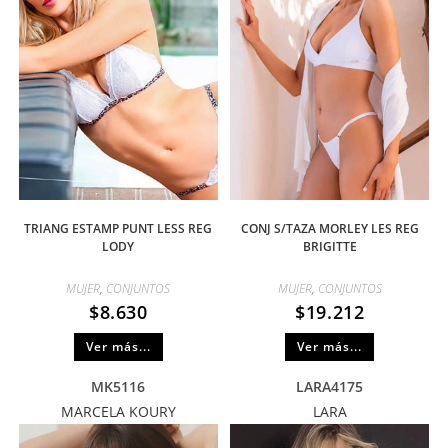
TRIANG ESTAMP PUNT LESS REG
CONJ S/TAZA MORLEY LES REG
LODY
BRIGITTE
MUJER
,
CONJUNTOS
MUJER
,
CONJUNTOS
$
8.630
$
19.212
Ver más...
Ver más...
MK5116
LARA4175
MARCELA KOURY
LARA