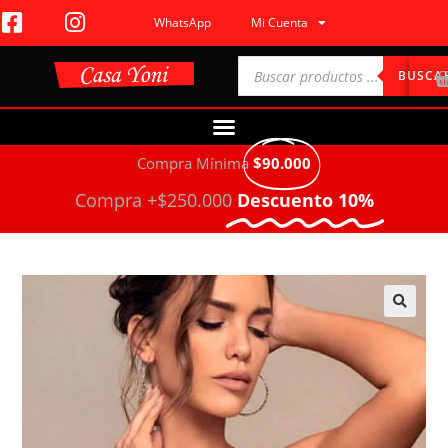
WhatsApp
Mi Cuenta
BUSCA
Compra Mínima
$90.000
Compra +$250.000
Descuento 10%
🔍