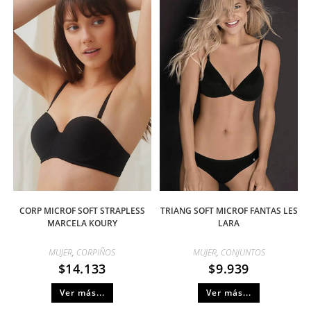
CORP MICROF SOFT STRAPLESS
TRIANG SOFT MICROF FANTAS LES
MARCELA KOURY
LARA
MUJER
,
CORPIÑOS
MUJER
,
CONJUNTOS
$
14.133
$
9.939
Ver más...
Ver más...