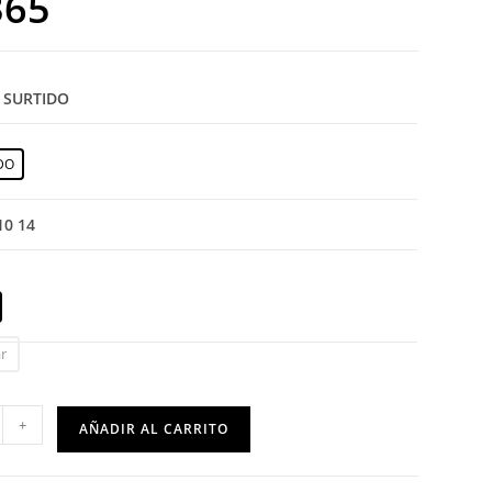
365
: SURTIDO
DO
 10 14
r
+
AÑADIR AL CARRITO