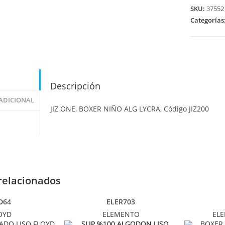
SKU:
37552
Categorías
Descripción
ADICIONAL
JIZ ONE, BOXER NIÑO ALG LYCRA, Código JIZ200
relacionados
D64
ELER703
OYD
ELEMENTO
EL