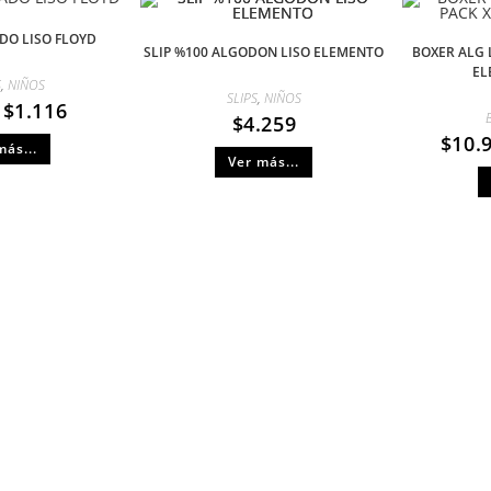
DO LISO FLOYD
SLIP %100 ALGODON LISO ELEMENTO
BOXER ALG 
EL
S
,
NIÑOS
SLIPS
,
NIÑOS
$
1.116
$
4.259
$
10.
más...
Ver más...