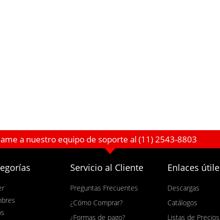
lame a nuestro equipo de soporte al (11) 2543-8803
egorías
Servicio al Cliente
Enlaces útile
er
Preguntas Frecuentes
Descargas
bres
¿Cómo Comprar?
Catálogos
os
¿Formas de pago?
Listas de Precios