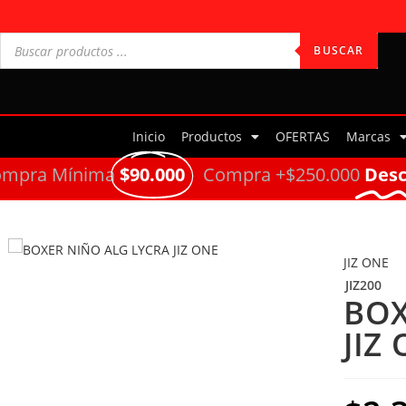
BUSCAR
Inicio
Productos
OFERTAS
Marcas
ompra Mínima
$90.000
Compra +$250.000
Des
JIZ ONE
JIZ200
BOX
JIZ