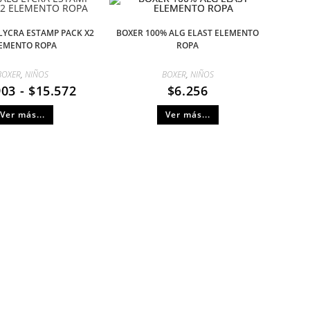
LYCRA ESTAMP PACK X2
BOXER 100% ALG ELAST ELEMENTO
EMENTO ROPA
ROPA
BOXER
,
NIÑOS
BOXER
,
NIÑOS
903
-
$
15.572
$
6.256
Ver más...
Ver más...