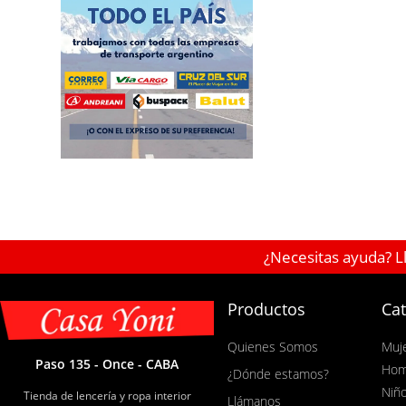
¿Necesitas ayuda? L
Productos
Cat
Quienes Somos
Muj
Paso 135 - Once - CABA
Hom
¿Dónde estamos?
Niñ
Tienda de lencería y ropa interior
Llámanos