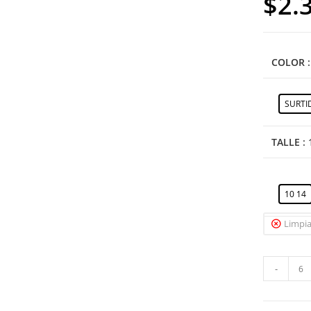
$
2.
COLOR
SURTI
TALLE
:
10 14
Limpia
-